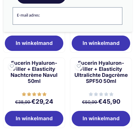
Routine Kit
E-mail adres:
Van 96,98 voor 85,34
Van 36,49 voor 
€85,34
€27,37
€96,98
€36,49
In winkelmand
In winkelmand
Eucerin Hyaluron-
Eucerin Hyaluron-
Filler + Elasticity
Filler + Elasticity
Nachtcrème Navul
Ultralichte Dagcrème
50ml
SPF50 50ml
Van 38,99 voor 29,24
Van 50,99 voor 
€29,24
€45,90
€38,99
€50,99
In winkelmand
In winkelmand