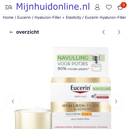
Cookievoorkeuren zijn momenteel gesloten.
0
Home
/
Eucerin
/
Hyaluron-Filler + Elasticity
/
Eucerin Hyaluron-Filler
overzicht