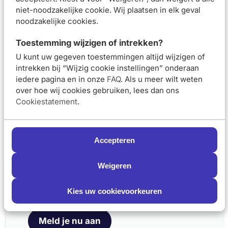
niet-noodzakelijke cookie. Wij plaatsen in elk geval
noodzakelijke cookies.
Aanbevolen artikelen voor
Eucerin Hyaluron-
Filler + Elasticity Dagcrème SPF30 Navul 50ml
Toestemming wijzigen of intrekken?
U kunt uw gegeven toestemmingen altijd wijzigen of
Eucerin Hyaluron-
Eucerin Hyaluron-
intrekken bij “Wijzig cookie instellingen” onderaan
Filler + Elasticity
Filler + Elasticity 3D
iedere pagina en in onze
FAQ
. Als u meer wilt weten
Nachtcrème 50ml
Serum 30ml en
Dagcrème SPF30 50ml
over hoe wij cookies gebruiken, lees dan ons
Routine Kit
Cookiestatement
.
Van 48,99 voor 36,74
Van 99,98 voor 
€36,74
€87,98
€48,99
€99,98
Accepteren
In winkelmand
In winkelmand
Weigeren
Schrijf je nu in en ontvang onze nieuwsbrief
Meld je aan voor onze nieuwsbrief
Kies uw cookievoorkeuren
en ontvang 5% korting op je eerste bestelling
Eucerin Hyaluron-
Eucerin Hyaluron-
Filler + Elasticity
Filler + Elasticity
Dagcrème SPF30 50ml
Oogcontourcrème
Meld je nu aan
en Nachtcrème 50ml
SPF20 15ml