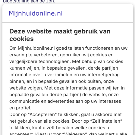
blootstelling aan de zon.
Vermindert ouderdomsvlekken.
Bevordert de aanmaak van collageen door de huid en
verbetert de elasticiteit ervan.
Deze website maakt gebruik van
Vult rimpels op, zelfs diepe
Zonnebescherming SPF 30
cookies
Verrijkt met hyaluronzuur
Om Mijnhuidonline.nl goed te laten functioneren en uw
Dit product is klinisch en dermatologisch getest
ervaring te verbeteren, gebruiken wij cookies en
Voor alle huidtypes
vergelijkbare technologieën. Met behulp van cookies
Gebruiksadvies
kunnen wij en, in bepaalde gevallen, derde partijen
Breng 's ochtends aan op een zorgvuldig gereinigd gezicht,
informatie over u verzamelen en uw internetgedrag
binnen, en in bepaalde gevallen ook buiten, onze
hals en decolleté. Masseer de crème zachtjes in om het in
website volgen. Met deze informatie passen wij (en in
te laten trekken en vermijd contact met de ogen. Voor
bepaalde gevallen derde partijen) de website, onze
optimale resultaten gebruiken in combinatie met andere
communicatie en advertenties aan op uw interesses
producten uit het Hyaluron-Filler + Elasticity assortiment.
en profiel.
Door op "Accepteren" te klikken, gaat u akkoord met
het gebruik van alle cookies. Door op “Zelf instellen”
te klikken, kunt u zelf bepalen welke cookies u
Samenstelling
accepteert. Kiest u voor “Weigeren”, dan weigert u alle
Beoordelingen (
2
)