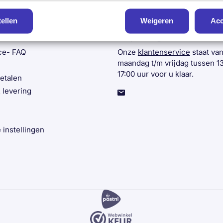
E-mail adres:
tellen
Weigeren
Acc
vice
Hulp nodig?
ce- FAQ
Onze
klantenservice
staat va
maandag t/m vrijdag tussen 1
17:00 uur voor u klaar.
betalen
 levering
 instellingen