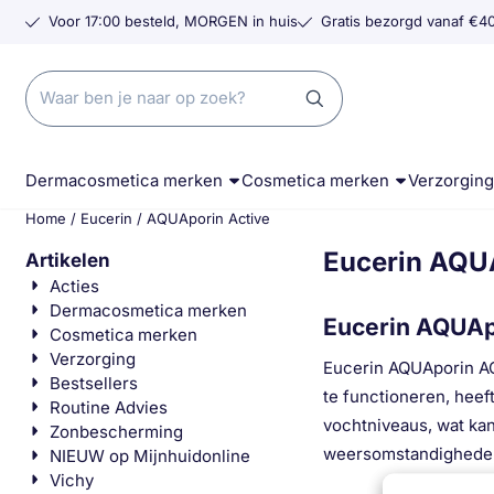
Cookievoorkeuren zijn momenteel gesloten.
Voor 17:00 besteld, MORGEN in huis
Gratis bezorgd vanaf €40
Zoeken
Dermacosmetica merken
Cosmetica merken
Verzorgin
Home
/
Eucerin
/
AQUAporin Active
Eucerin AQU
Artikelen
Acties
Dermacosmetica merken
Eucerin AQUAp
Cosmetica merken
Verzorging
Eucerin AQUAporin ACT
Bestsellers
te functioneren, heef
Routine Advies
vochtniveaus, wat kan
Zonbescherming
weersomstandigheden.
NIEUW op Mijnhuidonline
Vichy