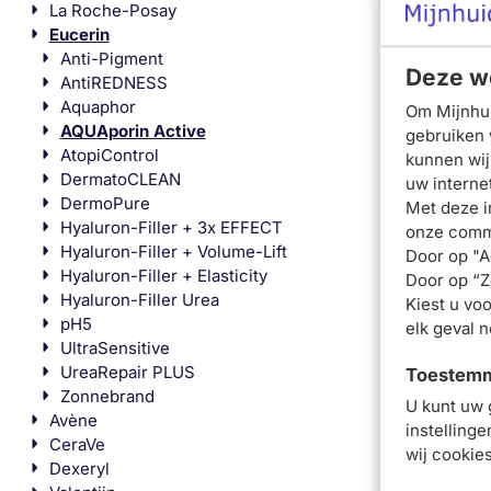
La Roche-Posay
Eucerin
Anti-Pigment
Deze we
AntiREDNESS
Aquaphor
Om Mijnhui
AQUAporin Active
gebruiken 
AtopiControl
kunnen wij
DermatoCLEAN
uw interne
DermoPure
Met deze i
Hyaluron-Filler + 3x EFFECT
onze commu
Hyaluron-Filler + Volume-Lift
Door op "A
Hyaluron-Filler + Elasticity
Door op “Ze
Hyaluron-Filler Urea
Kiest u voo
pH5
elk geval 
UltraSensitive
UreaRepair PLUS
Toestemmi
Zonnebrand
U kunt uw 
Avène
instelling
CeraVe
wij cookie
Dexeryl