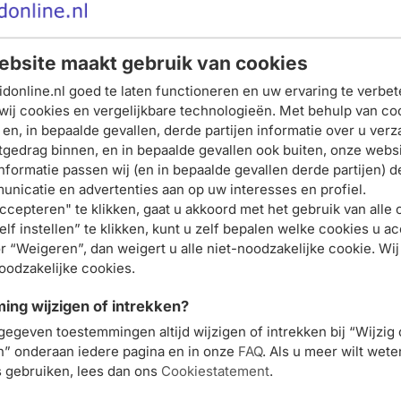
bsite maakt gebruik van cookies
donline.nl goed te laten functioneren en uw ervaring te verbet
wij cookies en vergelijkbare technologieën. Met behulp van co
 en, in bepaalde gevallen, derde partijen informatie over u ver
Schrijf je nu in en ontvang onze nieuwsbrief
tgedrag binnen, en in bepaalde gevallen ook buiten, onze websi
nformatie passen wij (en in bepaalde gevallen derde partijen) d
Meld je aan voor onze
nicatie en advertenties aan op uw interesses en profiel.
ccepteren" te klikken, gaat u akkoord met het gebruik van alle 
nieuwsbrief
lf instellen” te klikken, kunt u zelf bepalen welke cookies u ac
en ontvang 5% korting op je
r “Weigeren”, dan weigert u alle niet-noodzakelijke cookie. Wij
noodzakelijke cookies.
eerste bestelling
ng wijzigen of intrekken?
gegeven toestemmingen altijd wijzigen of intrekken bij “Wijzig
Meld je nu aan
en” onderaan iedere pagina en in onze
FAQ
. Als u meer wilt wet
s gebruiken, lees dan ons
Cookiestatement
.