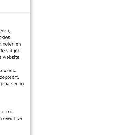
eren,
okies
zamelen en
te volgen.
e website,
cookies.
cepteert.
 plaatsen in
 cookie
en over hoe