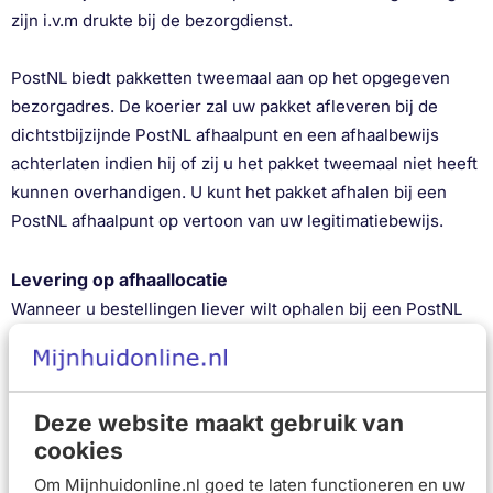
zijn i.v.m drukte bij de bezorgdienst.
PostNL biedt pakketten tweemaal aan op het opgegeven
bezorgadres. De koerier zal uw pakket afleveren bij de
dichtstbijzijnde PostNL afhaalpunt en een afhaalbewijs
achterlaten indien hij of zij u het pakket tweemaal niet heeft
kunnen overhandigen. U kunt het pakket afhalen bij een
PostNL afhaalpunt op vertoon van uw legitimatiebewijs.
Levering op afhaallocatie
Wanneer u bestellingen liever wilt ophalen bij een PostNL
afhaallocatie kunt u dit aangeven op de afrekenpagina.
Levering op werkadres
Deze website maakt gebruik van
Wanneer u bestellingen liever op het werkadres wilt
cookies
ontvangen kunt u dit aangeven tijdens het afrekenproces
onder het kopje nieuw afleveradres. De bestelling wordt
Om Mijnhuidonline.nl goed te laten functioneren en uw