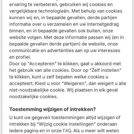
ervaring te verbeteren, gebruiken wij cookies en
dan tijdig op het opgegeven werkadres afgeleverd.
vergelijkbare technologieën. Met behulp van cookies
kunnen wij en, in bepaalde gevallen, derde partijen
Orderstatus en verzendstatus
informatie over u verzamelen en uw internetgedrag
U kunt de
orderstatus
van uw bestelling(en) altijd vinden
binnen, en in bepaalde gevallen ook buiten, onze
onder het kopje 'order status' in uw Mijnhuidonline
website volgen. Met deze informatie passen wij (en in
bepaalde gevallen derde partijen) de website, onze
account. Mocht de levertijd uitlopen, dan ontvangt u van
communicatie en advertenties aan op uw interesses
ons tijdig bericht. Wanneer uw bestelling verzonden is,
en profiel.
ontvangt u een e-mail met daarin een Track & Trace
Door op "Accepteren" te klikken, gaat u akkoord met
nummer van PostNL. Dit is meestal na 17.00. Hiermee kunt u
het gebruik van alle cookies. Door op “Zelf instellen”
de
verzendstatus
van uw pakket volgen op de website van
te klikken, kunt u zelf bepalen welke cookies u
accepteert. Kiest u voor “Weigeren”, dan weigert u alle
PostNL.
niet-noodzakelijke cookie. Wij plaatsen in elk geval
noodzakelijke cookies.
Neem contact met ons op indien uw bestelling de status
'verzonden' heeft bereikt maar u ná
3 werkdagen
het pakket
Toestemming wijzigen of intrekken?
nog niet heeft ontvangen. Wij zullen dan contact opnemen
U kunt uw gegeven toestemmingen altijd wijzigen of
Schrijf je nu in en ontvang onze nieuwsbrief
met PostNL en informeren naar de verzendstatus.
intrekken bij “Wijzig cookie instellingen” onderaan
Meld je aan voor onze nieuwsbrief
iedere pagina en in onze
FAQ
. Als u meer wilt weten
en ontvang 5% korting op je eerste bestelling