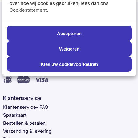
over hoe wij cookies gebruiken, lees dan ons
Mijnhuidonline
Cookiestatement
.
Voor 17:00 uur besteld, MORGEN in huis
Meld je nu aan
Gratis bezorgd vanaf €40,-
Spaar voor GRATIS artikelen
Accepteren
E-mail adres:
Weigeren
Kies uw cookievoorkeuren
Betaalmethoden
Klantenservice
Klantenservice- FAQ
Spaarkaart
Bestellen & betalen
Verzending & levering