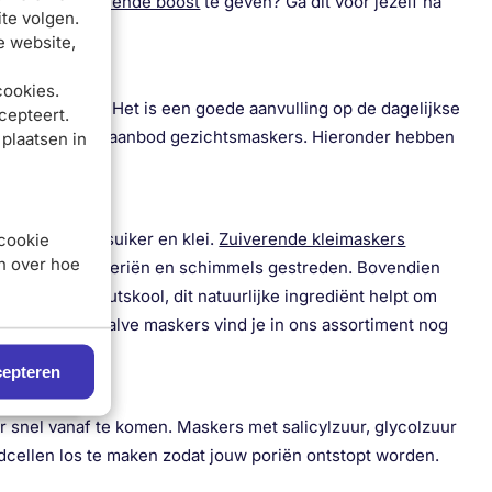
ht een
hydraterende boost
te geven? Ga dit voor jezelf na
te volgen.
e website,
cookies.
der soort huid. Het is een goede aanvulling op de dagelijkse
cepteert.
n we een divers aanbod gezichtsmaskers. Hieronder hebben
 plaatsen in
zoals zwarte suiker en klei.
Zuiverende kleimaskers
 cookie
en over hoe
der andere bacteriën en schimmels gestreden. Bovendien
lke maskers houtskool, dit natuurlijke ingrediënt helpt om
vette huid. Behalve maskers vind je in ons assortiment nog
epteren
r snel vanaf te komen. Maskers met salicylzuur, glycolzuur
idcellen los te maken zodat jouw poriën ontstopt worden.