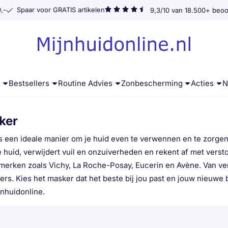
,-
Spaar voor GRATIS artikelen
9,3/10 van 18.500+ beoo
g
Bestsellers
Routine Advies
Zonbescherming
Acties
N
ker
s een ideale manier om je huid even te verwennen en te zorge
e huid, verwijdert vuil en onzuiverheden en rekent af met vers
erken zoals Vichy, La Roche-Posay, Eucerin en Avène. Van ve
rs. Kies het masker dat het beste bij jou past en jouw nieuwe 
jnhuidonline.