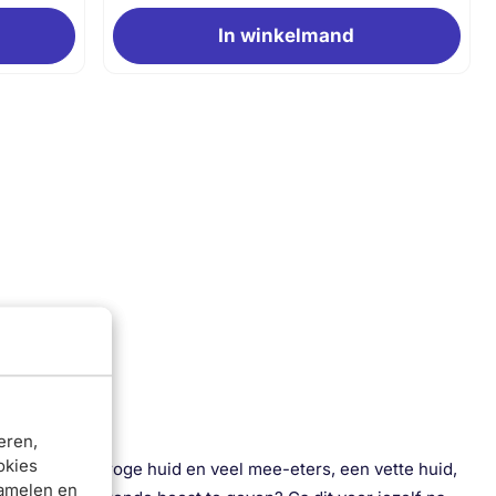
In winkelmand
eren,
okies
. Heb je een droge huid en veel mee-eters, een vette huid,
zamelen en