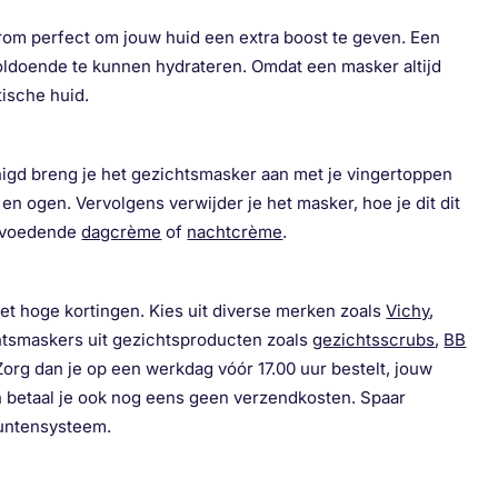
rom perfect om jouw huid een extra boost te geven. Een
oldoende te kunnen hydrateren. Omdat een masker altijd
tische huid.
nigd breng je het gezichtsmasker aan met je vingertoppen
 en ogen. Vervolgens verwijder je het masker, hoe je dit dit
en voedende
dagcrème
of
nachtcrème
.
t hoge kortingen. Kies uit diverse merken zoals
Vichy
,
htsmaskers uit gezichtsproducten zoals
gezichtsscrubs
,
BB
 Zorg dan je op een werkdag vóór 17.00 uur bestelt, jouw
n betaal je ook nog eens geen verzendkosten. Spaar
puntensysteem.