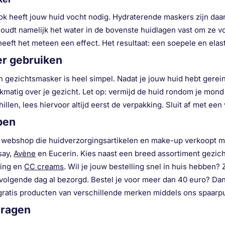
ok heeft jouw huid vocht nodig. Hydraterende maskers zijn daa
oudt namelijk het water in de bovenste huidlagen vast om ze v
eeft het meteen een effect. Het resultaat: een soepele en elas
r gebruiken
 gezichtsmasker is heel simpel. Nadat je jouw huid hebt gerei
jkmatig over je gezicht. Let op: vermijd de huid rondom je mond
illen, lees hiervoor altijd eerst de verpakking. Sluit af met e
pen
n webshop die huidverzorgingsartikelen en make-up verkoopt me
say,
Avène
en Eucerin. Kies naast een breed assortiment gezic
ging en
CC creams
. Wil je jouw bestelling snel in huis hebben?
volgende dag al bezorgd. Bestel je voor meer dan 40 euro? Da
ratis producten van verschillende merken middels ons spaar
vragen