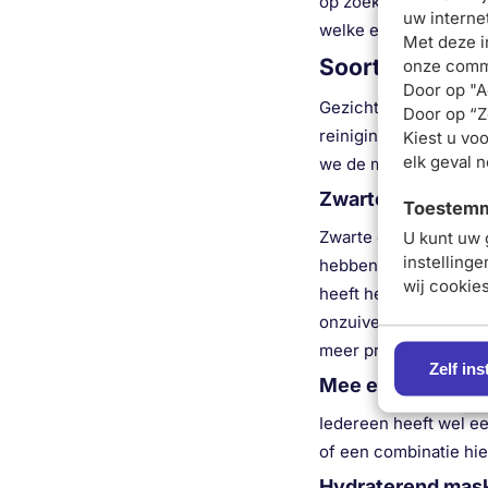
op zoek naar
mineraa
uw interne
welke effecten je wil
Met deze i
Soorten maske
onze commu
Door op "A
Gezichtsmaskers zijn 
Door op “Ze
reiniging en
gezichts
Kiest u voo
elk geval 
we de meest voorkome
Zwarte maskers e
Toestemmi
Zwarte gezichtsmasker
U kunt uw 
instelling
hebben verschillende
wij cookie
heeft het een zuiveren
onzuiverheden en vuil
meer producten om
o
Zelf ins
Mee eter masker
Iedereen heeft wel ee
of een combinatie hie
Hydraterend mas