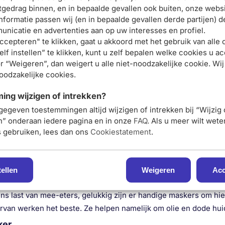
l maskers
of wil je gewoon een gezichtsmasker om jouw gezic
Schrijf je nu in en ontvang onze nieuwsbrief
tgedrag binnen, en in bepaalde gevallen ook buiten, onze websi
t bekijken en kies op basis daarvan het juiste gezichtsmasker.
nformatie passen wij (en in bepaalde gevallen derde partijen) d
Meld je aan voor onze
rs
nicatie en advertenties aan op uw interesses en profiel.
ccepteren" te klikken, gaat u akkoord met het gebruik van alle 
nieuwsbrief
er in ontzettend veel soorten. Iedereen heeft natuurlijk een an
lf instellen” te klikken, kunt u zelf bepalen welke cookies u ac
en ontvang 5% korting op je
verzorging
zoals
scrubs
en
serums
. Bij Mijnhuidonline hebbe
r “Weigeren”, dan weigert u alle niet-noodzakelijke cookie. Wij
noodzakelijke cookies.
nde voor je op een rijtje gezet.
eerste bestelling
n klei maskers
ng wijzigen of intrekken?
s krijgen deze donkere kleur door verschillende ingrediënten 
gegeven toestemmingen altijd wijzigen of intrekken bij “Wijzig
Meld je nu aan
en” onderaan iedere pagina en in onze
FAQ
. Als u meer wilt wet
 gunstige effecten op je huid. Zo worden met kleimaskers on
s gebruiken, lees dan ons
Cookiestatement
.
de werking, fijn als je last hebt van puistjes. Vaak bevatten zu
 uit je poriën te verwijderen en is ideaal voor een normale tot 
nzuivere huid
te herstellen.
E-mail adres:
tellen
Weigeren
Acc
ns last van mee-eters, gelukkig zijn er handige maskers om hie
rvan werken het beste. Ze helpen namelijk om olie en dode hu
ker