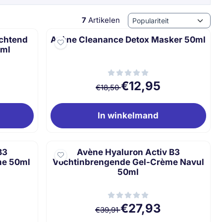
Sorteermethode
7
Artikelen
achtend
Avène Cleanance Detox Masker 50ml
0ml
or 15,05
Van 18,50 voor 12,95
€12,95
€18,50
In winkelmand
B3
Avène Hyaluron Activ B3
me 50ml
Vochtinbrengende Gel-Crème Navul
50ml
or 32,83
Van 39,91 voor 27,93
€27,93
€39,91