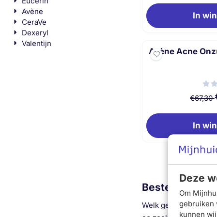
Eucerin
Avène
In wi
CeraVe
Dexeryl
Valentijn
Avène Acne Onzu
€67,30
In wi
Deze we
Beste gezicht
Om Mijnhui
gebruiken 
Welk gezichtsmasker h
kunnen wij