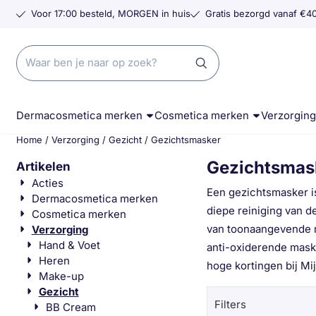
Cookievoorkeuren zijn momenteel gesloten.
Voor 17:00 besteld, MORGEN in huis
Gratis bezorgd vanaf €40
Zoeken
Dermacosmetica merken
Cosmetica merken
Verzorgin
Home
/
Verzorging
/
Gezicht
/
Gezichtsmasker
Gezichtsmas
Artikelen
Acties
Een gezichtsmasker i
Dermacosmetica merken
diepe reiniging van d
Cosmetica merken
van toonaangevende m
Verzorging
Hand & Voet
anti-oxiderende maske
Heren
hoge kortingen bij Mi
Make-up
Gezicht
Filters
BB Cream