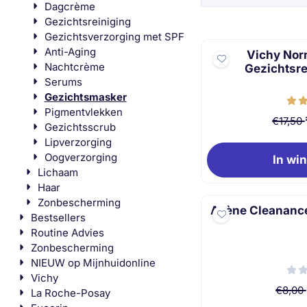
Dagcrème
Gezichtsreiniging
Gezichtsverzorging met SPF
Anti-Aging
Vichy Nor
Nachtcrème
Gezichtsre
Serums
Gezichtsmasker
Pigmentvlekken
€17,50
Gezichtsscrub
Lipverzorging
Oogverzorging
In wi
Lichaam
Haar
Zonbescherming
Avène Cleananc
Bestsellers
Routine Advies
Zonbescherming
NIEUW op Mijnhuidonline
Vichy
€8,00
La Roche-Posay