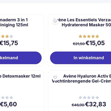
maderm 3 in 1
Avène Les Essentiels Verz
iniging 125ml
Hydraterend Masker 5
Van 17,50 voor 15,75
Van 21,50 vo
€15,75
€15,05
€21,50
nkelmand
In winkelmand
e Detoxmasker 12ml
Avène Hyaluron Activ 
Vochtinbrengende Gel-Crè
Van 8,00 voor 5,60
Van 46,90 vo
€5,60
€32,83
€46,90