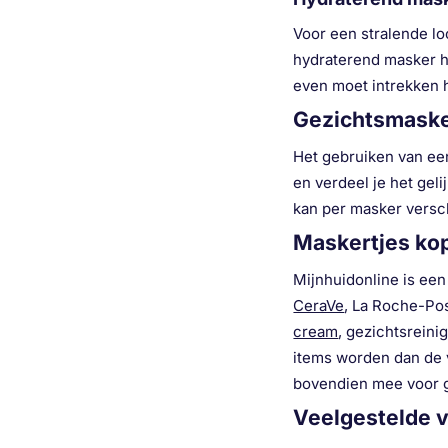
Voor een stralende lo
hydraterend masker h
even moet intrekken h
Gezichtsmaske
Het gebruiken van een
en verdeel je het geli
kan per masker versch
Maskertjes ko
Mijnhuidonline is ee
CeraVe
, La Roche-Po
cream
, gezichtsreini
items worden dan de 
bovendien mee voor g
Veelgestelde 