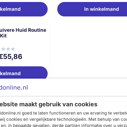
nkelmand
In winkelmand
ivere Huid Routine
Kit
Van 67,30 voor 55,86
€55,86
nkelmand
1
bsite maakt gebruik van cookies
smasker
donline.nl goed te laten functioneren en uw ervaring te verbet
wij cookies en vergelijkbare technologieën. Met behulp van co
et beste bij jou past, hangt af van jouw huidtype en behoeftes
 en, in bepaalde gevallen, derde partijen informatie over u ver