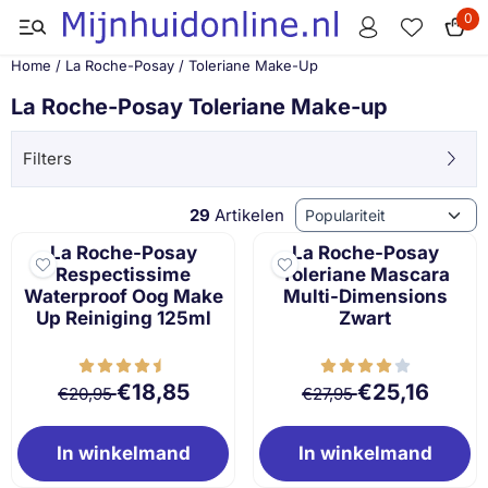
Cookievoorkeuren zijn momenteel gesloten.
0
Home
/
La Roche-Posay
/
Toleriane Make-Up
La Roche-Posay Toleriane Make-up
Filters
Sorteermethode
29
Artikelen
La Roche-Posay
La Roche-Posay
Respectissime
Toleriane Mascara
Waterproof Oog Make
Multi-Dimensions
Up Reiniging 125ml
Zwart
Van 20,95 voor 18,85
Van 27,95 voor 2
€18,85
€25,16
€20,95
€27,95
In winkelmand
In winkelmand