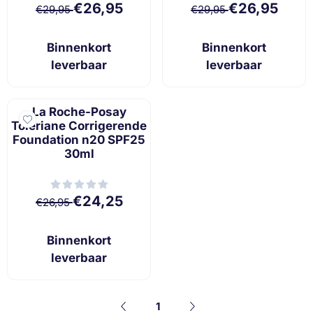
Van 29,95 voor 26,95
Van 29,95 voor 
€26,95
€26,95
€29,95
€29,95
Binnenkort
Binnenkort
leverbaar
leverbaar
La Roche-Posay
Toleriane Corrigerende
Foundation n20 SPF25
30ml
Van 26,95 voor 24,25
€24,25
€26,95
Binnenkort
leverbaar
1