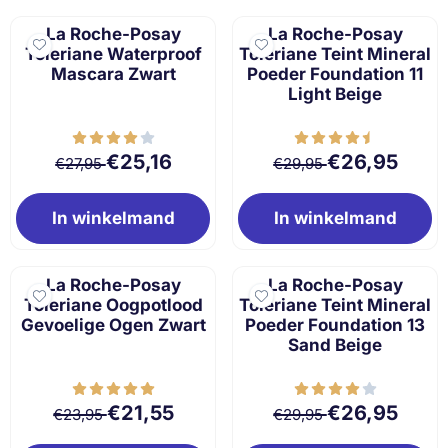
La Roche-Posay
La Roche-Posay
Toleriane Waterproof
Toleriane Teint Mineral
Mascara Zwart
Poeder Foundation 11
Light Beige
Van 27,95 voor 25,16
Van 29,95 voor 
€25,16
€26,95
€27,95
€29,95
In winkelmand
In winkelmand
La Roche-Posay
La Roche-Posay
Toleriane Oogpotlood
Toleriane Teint Mineral
Gevoelige Ogen Zwart
Poeder Foundation 13
Sand Beige
Van 23,95 voor 21,55
Van 29,95 voor 
€21,55
€26,95
€23,95
€29,95