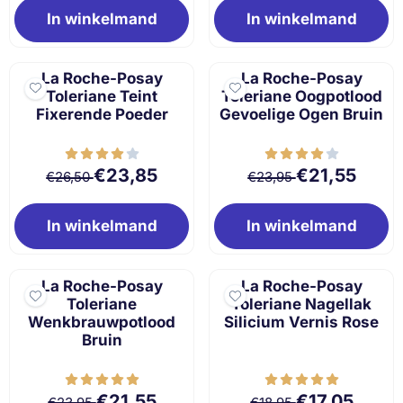
In winkelmand
In winkelmand
La Roche-Posay
La Roche-Posay
Toleriane Teint
Toleriane Oogpotlood
Fixerende Poeder
Gevoelige Ogen Bruin
Van 26,50 voor 23,85
Van 23,95 voor 
€23,85
€21,55
€26,50
€23,95
In winkelmand
In winkelmand
La Roche-Posay
La Roche-Posay
Toleriane
Toleriane Nagellak
Wenkbrauwpotlood
Silicium Vernis Rose
Bruin
Van 23,95 voor 21,55
Van 18,95 voor 1
€21,55
€17,05
€23,95
€18,95