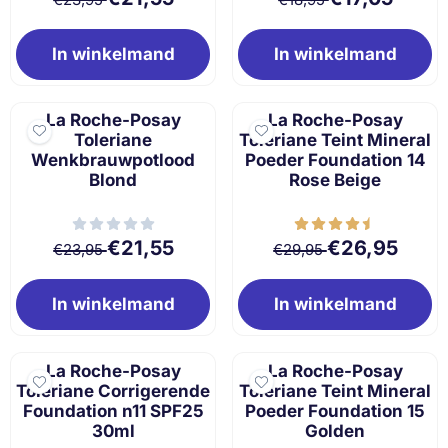
In winkelmand
In winkelmand
La Roche-Posay
La Roche-Posay
Toleriane
Toleriane Teint Mineral
Wenkbrauwpotlood
Poeder Foundation 14
Blond
Rose Beige
Van 23,95 voor 21,55
Van 29,95 voor 
€21,55
€26,95
€23,95
€29,95
In winkelmand
In winkelmand
La Roche-Posay
La Roche-Posay
Toleriane Corrigerende
Toleriane Teint Mineral
Foundation n11 SPF25
Poeder Foundation 15
30ml
Golden