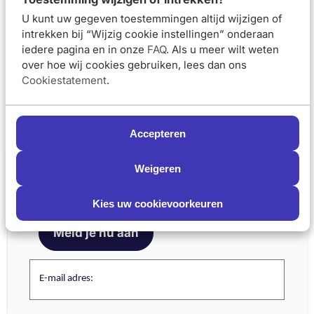
Gevoelige Ogen Zwart
Foundation n10 SPF25
30ml
U kunt uw gegeven toestemmingen altijd wijzigen of
intrekken bij “Wijzig cookie instellingen” onderaan
iedere pagina en in onze
FAQ
. Als u meer wilt weten
Van 23,95 voor 21,55
Van 29,95 voor 
€21,55
€26,95
€23,95
€29,95
over hoe wij cookies gebruiken, lees dan ons
Cookiestatement
.
In winkelmand
In winkelmand
Accepteren
La Roche-Posay
La Roche-Posay
Toleriane Corrigerende
Toleriane Corrigerende
Schrijf je nu in en ontvang onze nieuwsbrief
Weigeren
Foundation n20 SPF25
Foundation n12 SPF25
Meld je aan voor onze nieuwsbrief
30ml
30ml
en ontvang 5% korting op je eerste bestelling
Kies uw cookievoorkeuren
Meld je nu aan
Van 26,95 voor 24,25
€24,25
€26,95
Van 29,95 voor 
€26,95
€29,95
Binnenkort
E-mail adres:
leverbaar
In winkelmand