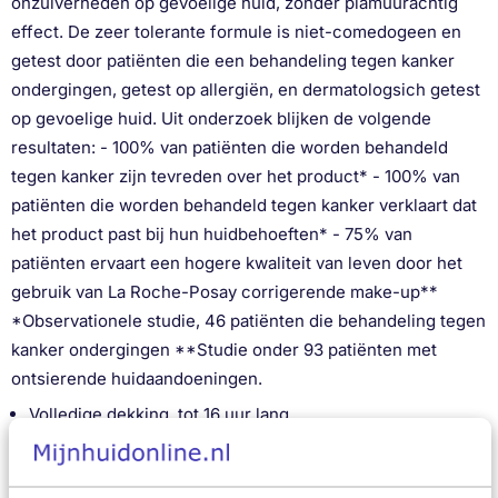
onzuiverheden op gevoelige huid, zonder plamuurachtig
effect. De zeer tolerante formule is niet-comedogeen en
getest door patiënten die een behandeling tegen kanker
ondergingen, getest op allergiën, en dermatologsich getest
op gevoelige huid. Uit onderzoek blijken de volgende
resultaten: - 100% van patiënten die worden behandeld
tegen kanker zijn tevreden over het product* - 100% van
patiënten die worden behandeld tegen kanker verklaart dat
het product past bij hun huidbehoeften* - 75% van
patiënten ervaart een hogere kwaliteit van leven door het
gebruik van La Roche-Posay corrigerende make-up**
*Observationele studie, 46 patiënten die behandeling tegen
kanker ondergingen **Studie onder 93 patiënten met
ontsierende huidaandoeningen.
Volledige dekking, tot 16 uur lang
Egale teint zonder plamuurachtig effect
Beschermt tegen uv-B straling en oxidatieve stress
Dermatologisch getest op gevoelige huid