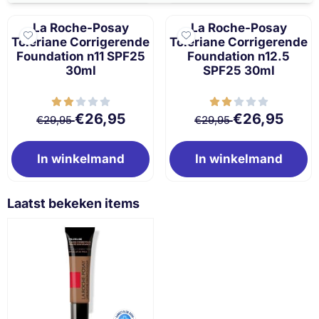
La Roche-Posay
La Roche-Posay
Toleriane Corrigerende
Toleriane Corrigerende
Foundation n11 SPF25
Foundation n12.5
30ml
SPF25 30ml
Van 29,95 voor 26,95
Van 29,95 voor 
€26,95
€26,95
€29,95
€29,95
In winkelmand
In winkelmand
Laatst bekeken items