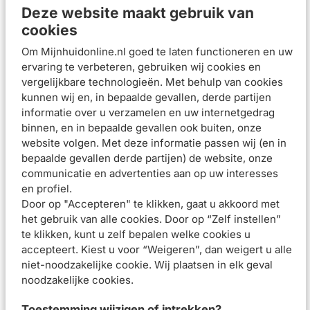
Geen vette finish
Deze website maakt gebruik van
Gebruiksadvies
cookies
Breng 's ochtends (na het reinigen en eventueel
Om Mijnhuidonline.nl goed te laten functioneren en uw
aanbrengen van een dagcrème) een kleine hoeveelheid
ervaring te verbeteren, gebruiken wij cookies en
vergelijkbare technologieën. Met behulp van cookies
foundation aan op het gezicht en de hals. Herhaal om
kunnen wij en, in bepaalde gevallen, derde partijen
laagjes aan te brengen en het juiste dekkingsniveau te
informatie over u verzamelen en uw internetgedrag
bereiken: één laagje voor een natuurlijke finish en twee of
binnen, en in bepaalde gevallen ook buiten, onze
meer laagjes voor meer dekking.
website volgen. Met deze informatie passen wij (en in
bepaalde gevallen derde partijen) de website, onze
Samenstelling
communicatie en advertenties aan op uw interesses
Beoordelingen (
0
)
en profiel.
Door op "Accepteren" te klikken, gaat u akkoord met
het gebruik van alle cookies. Door op “Zelf instellen”
Aanbevolen artikelen voor
La Roche-Posay
Toleriane Corrigerende Foundation n16 SPF25
te klikken, kunt u zelf bepalen welke cookies u
30ml
accepteert. Kiest u voor “Weigeren”, dan weigert u alle
niet-noodzakelijke cookie. Wij plaatsen in elk geval
noodzakelijke cookies.
La Roche-Posay
La Roche-Posay
Toleriane Oogpotlood
Toleriane Corrigerende
Toestemming wijzigen of intrekken?