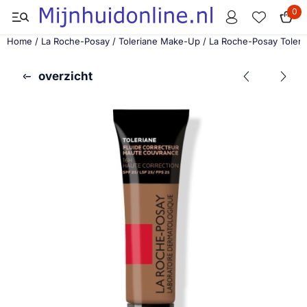
Cookievoorkeuren zijn momenteel gesloten.
0
Home
/
La Roche-Posay
/
Toleriane Make-Up
/
La Roche-Posay Toleri
overzicht