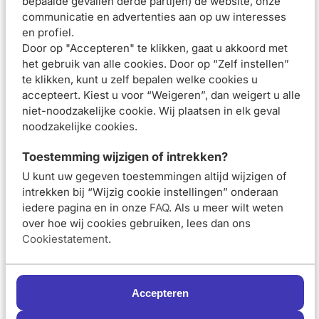
bepaalde gevallen derde partijen) de website, onze
Van 15,50 voor 13,95
€13,95
€15,50
communicatie en advertenties aan op uw interesses
en profiel.
In winkelmand
Door op "Accepteren" te klikken, gaat u akkoord met
het gebruik van alle cookies. Door op “Zelf instellen”
te klikken, kunt u zelf bepalen welke cookies u
accepteert. Kiest u voor “Weigeren”, dan weigert u alle
1
niet-noodzakelijke cookie. Wij plaatsen in elk geval
noodzakelijke cookies.
Vichy deodorant roller voor de gevoelige huid
De Vichy deodorant anti-transpiratie voor de
gevoelige
Toestemming wijzigen of intrekken?
huid
is speciaal ontwikkeld voor de geëpileerde huid of de
U kunt uw gegeven toestemmingen altijd wijzigen of
intrekken bij “Wijzig cookie instellingen” onderaan
huid die vaak last heeft van rode bultjes en irritaties. De
iedere pagina en in onze
FAQ
. Als u meer wilt weten
milde Vichy deo is dermatologisch getest en heeft een zeer
over hoe wij cookies gebruiken, lees dan ons
hoge bewezen huidtolerantie. De deodorant is
Cookiestatement
.
hypoallergeen en bevat geen alcohol of geurstoffen.
Vichy deodorant anti-transpiratie roller
Accepteren
Heb je last van hevige transpiratie? Probeer dan de Vichy
deodorant anti-transpiratie roller. De deo heeft een anti-