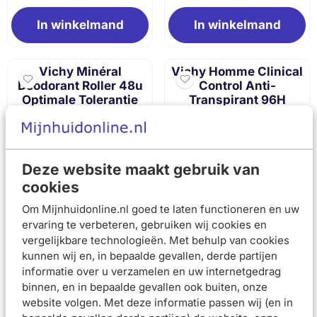
In winkelmand
In winkelmand
Vichy Minéral
Vichy Homme Clinical
Deodorant Roller 48u
Control Anti-
Optimale Tolerantie
Transpirant 96H
50ml
125ML
Van 15,50 voor 13,95
Van 15,50 voor 
€13,95
€13,95
€15,50
€15,50
Deze website maakt gebruik van
cookies
In winkelmand
In winkelmand
Om Mijnhuidonline.nl goed te laten functioneren en uw
ervaring te verbeteren, gebruiken wij cookies en
vergelijkbare technologieën. Met behulp van cookies
Vichy Clinical Control
kunnen wij en, in bepaalde gevallen, derde partijen
Anti-Transpirant 96H -
informatie over u verzamelen en uw internetgedrag
125ml
binnen, en in bepaalde gevallen ook buiten, onze
website volgen. Met deze informatie passen wij (en in