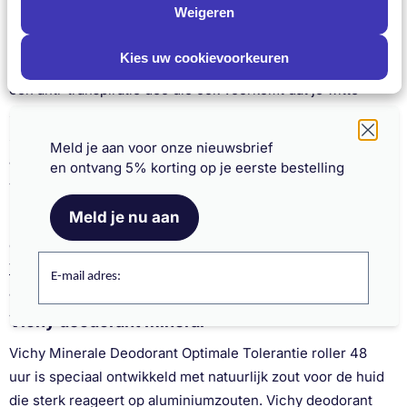
Weigeren
transpiratie werking voor 48 uur die comfortabel aanvoelt
op de huid. De microfijne anti-transpiratie ingrediënten
Kies uw cookievoorkeuren
hebben een doelgerichte werking op de zweetporiën. Wil je
een anti-transpiratie deo die ook voorkomt dat je witte
strepen op zwarte kleding krijgt of gele vlekken op witte
Schrijf je nu in en ontvang onze nieuwsbrief
shirts? Probeer dan de Vichy Deodorant Anti-transpiratie
Meld je aan voor onze nieuwsbrief
anti-strepen roller.
en ontvang 5% korting op je eerste bestelling
Vichy deodorant anti-transpiratie spuitbus
Meld je nu aan
Heb je liever een deodorant spray dan roller? Wij hebben
ook de
Vichy anti-transpiratie deodorant spray 48 uur
en de
Vichy anti-transpiratie deodorant spray anti-strepen
in het
E-mail adres:
assortiment.
Vichy deodorant Mineral
Vichy Minerale Deodorant Optimale Tolerantie roller 48
uur is speciaal ontwikkeld met natuurlijk zout voor de huid
die sterk reageert op aluminiumzouten. Vichy deodorant