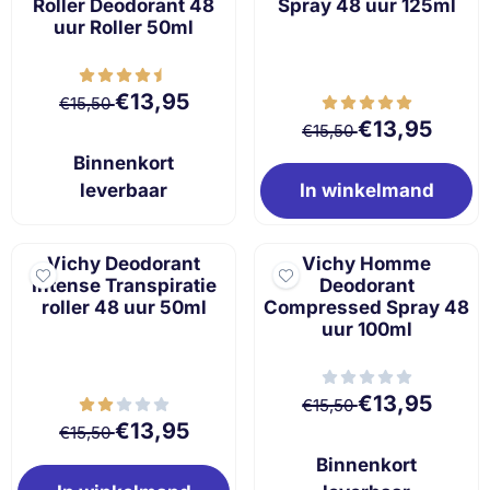
Roller Deodorant 48
Spray 48 uur 125ml
uur Roller 50ml
Van 15,50 voor 13,95
€13,95
€15,50
Van 15,50 voor 
€13,95
€15,50
Binnenkort
leverbaar
In winkelmand
Vichy Deodorant
Vichy Homme
Intense Transpiratie
Deodorant
roller 48 uur 50ml
Compressed Spray 48
uur 100ml
Van 15,50 voor 
€13,95
€15,50
Van 15,50 voor 13,95
€13,95
€15,50
Binnenkort