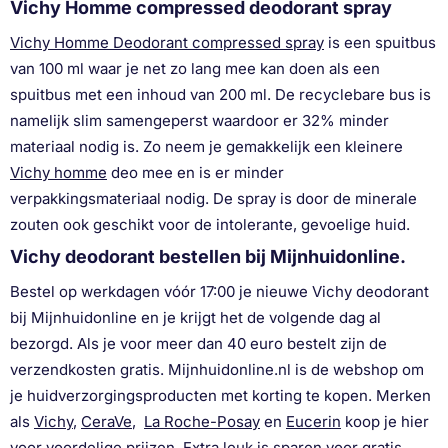
Vichy Homme compressed deodorant spray
Vichy Homme Deodorant compressed spray
is een spuitbus
van 100 ml waar je net zo lang mee kan doen als een
spuitbus met een inhoud van 200 ml. De recyclebare bus is
namelijk slim samengeperst waardoor er 32% minder
materiaal nodig is. Zo neem je gemakkelijk een kleinere
Vichy homme
deo mee en is er minder
verpakkingsmateriaal nodig. De spray is door de minerale
zouten ook geschikt voor de intolerante, gevoelige huid.
Vichy deodorant bestellen bij Mijnhuidonline.
Bestel op werkdagen vóór 17:00 je nieuwe Vichy deodorant
bij Mijnhuidonline en je krijgt het de volgende dag al
bezorgd. Als je voor meer dan 40 euro bestelt zijn de
verzendkosten gratis. Mijnhuidonline.nl is de webshop om
je huidverzorgingsproducten met korting te kopen. Merken
als
Vichy
,
CeraVe
,
La Roche-Posay
en
Eucerin
koop je hier
voor voordelige prijzen. Extra leuk is sparen voor gratis