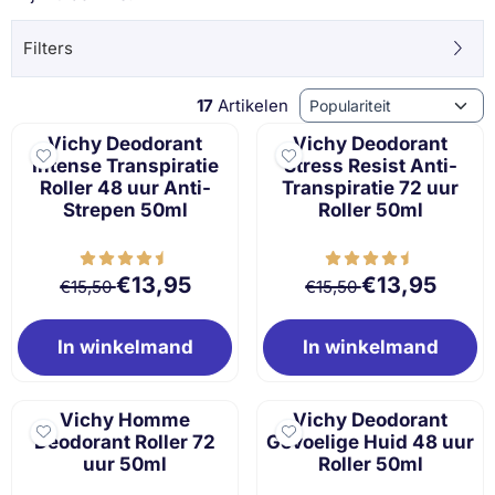
Filters
Sorteermethode
17
Artikelen
Vichy Deodorant
Vichy Deodorant
Intense Transpiratie
Stress Resist Anti-
Roller 48 uur Anti-
Transpiratie 72 uur
Strepen 50ml
Roller 50ml
Van 15,50 voor 13,95
Van 15,50 voor 
€13,95
€13,95
€15,50
€15,50
In winkelmand
In winkelmand
Vichy Homme
Vichy Deodorant
Deodorant Roller 72
Gevoelige Huid 48 uur
uur 50ml
Roller 50ml