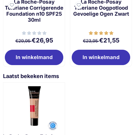
La Roche-Posay
La Roche-Posay
Toleriane Corrigerende
Toleriane Oogpotlood
Foundation n10 SPF25
Gevoelige Ogen Zwart
30ml
Van 29,95 voor 26,95
Van 23,95 voor 
€26,95
€21,55
€29,95
€23,95
In winkelmand
In winkelmand
Laatst bekeken items