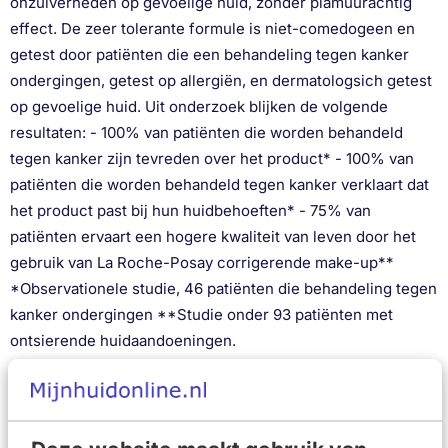
onzuiverheden op gevoelige huid, zonder plamuurachtig
effect. De zeer tolerante formule is niet-comedogeen en
getest door patiënten die een behandeling tegen kanker
ondergingen, getest op allergiën, en dermatologsich getest
op gevoelige huid. Uit onderzoek blijken de volgende
resultaten: - 100% van patiënten die worden behandeld
tegen kanker zijn tevreden over het product* - 100% van
patiënten die worden behandeld tegen kanker verklaart dat
het product past bij hun huidbehoeften* - 75% van
patiënten ervaart een hogere kwaliteit van leven door het
gebruik van La Roche-Posay corrigerende make-up**
*Observationele studie, 46 patiënten die behandeling tegen
kanker ondergingen **Studie onder 93 patiënten met
ontsierende huidaandoeningen.
Volledige dekking, tot 16 uur lang
Egale teint zonder plamuurachtig effect
Beschermt tegen uv-B straling en oxidatieve stress
Dermatologisch getest op gevoelige huid