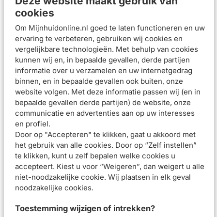
Deze website maakt gebruik van
Geen vette finish
cookies
Gebruiksadvies
Om Mijnhuidonline.nl goed te laten functioneren en uw
Breng 's ochtends (na het reinigen en eventueel
ervaring te verbeteren, gebruiken wij cookies en
aanbrengen van een dagcrème) een kleine hoeveelheid
vergelijkbare technologieën. Met behulp van cookies
foundation aan op het gezicht en de hals. Herhaal om
kunnen wij en, in bepaalde gevallen, derde partijen
informatie over u verzamelen en uw internetgedrag
laagjes aan te brengen en het juiste dekkingsniveau te
binnen, en in bepaalde gevallen ook buiten, onze
bereiken: één laagje voor een natuurlijke finish en twee of
website volgen. Met deze informatie passen wij (en in
meer laagjes voor meer dekking.
bepaalde gevallen derde partijen) de website, onze
communicatie en advertenties aan op uw interesses
Samenstelling
en profiel.
Beoordelingen (
0
)
Door op "Accepteren" te klikken, gaat u akkoord met
het gebruik van alle cookies. Door op “Zelf instellen”
Aanbevolen artikelen voor
La Roche-Posay
te klikken, kunt u zelf bepalen welke cookies u
Toleriane Corrigerende Foundation n9.5 SPF25
accepteert. Kiest u voor “Weigeren”, dan weigert u alle
30ml
niet-noodzakelijke cookie. Wij plaatsen in elk geval
noodzakelijke cookies.
La Roche-Posay
La Roche-Posay
Respectissime
Toleriane Teint Mineral
Toestemming wijzigen of intrekken?
Waterproof Oog Make
Poeder Foundation 13