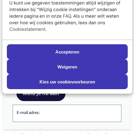
U kunt uw gegeven toestemmingen altijd wijzigen of
Up Reiniging 125ml
Sand Beige
intrekken bij “Wijzig cookie instellingen” onderaan
iedere pagina en in onze
FAQ
. Als u meer wilt weten
Van 20,95 voor 18,85
Van 29,95 voor 
over hoe wij cookies gebruiken, lees dan ons
€18,85
€26,95
€20,95
€29,95
Cookiestatement
.
In winkelmand
In winkelmand
Accepteren
La Roche-Posay
La Roche-Posay
Schrijf je nu in en ontvang onze nieuwsbrief
Toleriane Corrigerende
Toleriane Nagellak
Weigeren
Meld je aan voor onze nieuwsbrief
Foundation n9 SPF25
Silicium Rouge Parfait
en ontvang 5% korting op je eerste bestelling
30ml
Kies uw cookievoorkeuren
Meld je nu aan
Van 29,95 voor 26,95
Van 18,95 voor 1
€26,95
€17,05
€29,95
€18,95
E-mail adres:
In winkelmand
In winkelmand