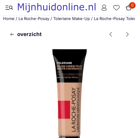
Cookievoorkeuren zijn momenteel gesloten.
0
Home
/
La Roche-Posay
/
Toleriane Make-Up
/
La Roche-Posay Toleri
overzicht