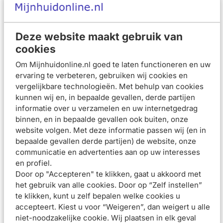
Geeft direct een natuurlijke, rozige gloed. Klinische en
dermatologische studies bewijzen: Zeer goede
Deze website maakt gebruik van
huidverdraagzaamheid en effectiviteit.
cookies
Geeft onmiddellijk een rozige gloed om een doffe huid
tegen te gaan
Om Mijnhuidonline.nl goed te laten functioneren en uw
Vermindert donkere vlekken als gevolg van de leeftijd
ervaring te verbeteren, gebruiken wij cookies en
Verhoogt de elasticiteit van de huid en vult zelfs diepe
vergelijkbare technologieën. Met behulp van cookies
rimpels op
kunnen wij en, in bepaalde gevallen, derde partijen
Gebruiksadvies
informatie over u verzamelen en uw internetgedrag
binnen, en in bepaalde gevallen ook buiten, onze
Bij het aanbrengen geeft de formule een zeer lichte rozige
website volgen. Met deze informatie passen wij (en in
gloed om voornamelijk 's ochtends een doffe en vermoeid
bepaalde gevallen derde partijen) de website, onze
uitziende huid op te frissen.
communicatie en advertenties aan op uw interesses
en profiel.
Samenstelling
Door op "Accepteren" te klikken, gaat u akkoord met
Beoordelingen (
10
)
het gebruik van alle cookies. Door op “Zelf instellen”
te klikken, kunt u zelf bepalen welke cookies u
Aanbevolen artikelen voor
Eucerin Hyaluron-
accepteert. Kiest u voor “Weigeren”, dan weigert u alle
Filler + Elasticity Dagcrème Rose SPF30 50ml
niet-noodzakelijke cookie. Wij plaatsen in elk geval