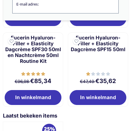
Van 99,98 voor 87,98
Van 47,99 voor 
€87,98
€35,99
€99,98
€47,99
E-mail adres:
In winkelmand
In winkelmand
Eucerin Hyaluron-
Eucerin Hyaluron-
Filler + Elasticity
Filler + Elasticity
Dagcrème SPF30 50ml
Dagcrème SPF15 50ml
en Nachtcrème 50ml
Routine Kit
Van 96,98 voor 85,34
Van 47,49 voor 
€85,34
€35,62
€96,98
€47,49
In winkelmand
In winkelmand
Laatst bekeken items