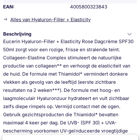
EAN
4005800323843
Alles van Hyaluron-Filler + Elasticity
Beschrijving
Eucerin Hyaluron-Filler + Elasticity Rose Dagcrème SPF30
50ml zorgt voor een rozige, frisse en stralende teint.
Collageen-Elastine Complex stimuleert de natuurlijke
productie van collageen** en verhoogt de elasticiteit van
de huid. De formule met Thiamidol* vermindert donkere
vlekken als gevolg van de leeftijd (eerste zichtbare
resultaten na 2 weken***). De formule met hoog- en
laagmoleculair Hyaluronzuur hydrateert en vult zichtbaar
zelfs diepe rimpels op. Vermijd contact met de ogen.
Gebruik gezichtsproducten die Thiamidol* bevatten
maximaal 4 keer per dag. De UVB- (SPF 30) + UVA-
bescherming voorkomen UV-geïnduceerde vroegtijdige
huidveroudering en het verdiepen van rimpels. Resultaat: