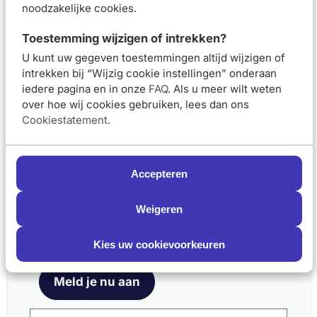
noodzakelijke cookies.
Eucerin Hyaluron-
Eucerin Hyaluron-
Toestemming wijzigen of intrekken?
Filler + Elasticity
Filler + Elasticity 3D
Oogcontourcrème
Serum 30ml en
U kunt uw gegeven toestemmingen altijd wijzigen of
SPF20 15ml
Dagcrème SPF15 50ml
intrekken bij “Wijzig cookie instellingen” onderaan
Routine Kit
iedere pagina en in onze
FAQ
. Als u meer wilt weten
over hoe wij cookies gebruiken, lees dan ons
Cookiestatement
.
Van 36,49 voor 27,37
Van 99,49 voor 
€27,37
€87,55
€36,49
€99,49
In winkelmand
In winkelmand
Accepteren
Weigeren
Schrijf je nu in en ontvang onze nieuwsbrief
Eucerin Hyaluron-
Eucerin Hyaluron-
Meld je aan voor onze nieuwsbrief
Filler + Elasticity 3D
Filler + Elasticity
en ontvang 5% korting op je eerste bestelling
Kies uw cookievoorkeuren
Serum 30ml en
Dagcrème SPF30 50ml
Dagcrème SPF30 50ml
Routine Kit
Meld je nu aan