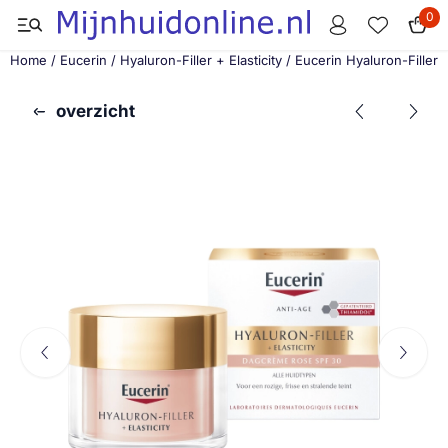
Cookievoorkeuren zijn momenteel gesloten.
0
Home
/
Eucerin
/
Hyaluron-Filler + Elasticity
/
Eucerin Hyaluron-Filler
overzicht