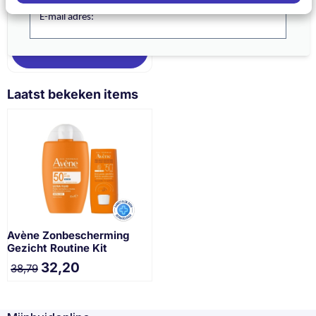
Van 37,00 voor 30,71
€30,71
€37,00
E-mail adres:
In winkelmand
Laatst bekeken items
Avène Zonbescherming
Gezicht Routine Kit
32,20
38,79