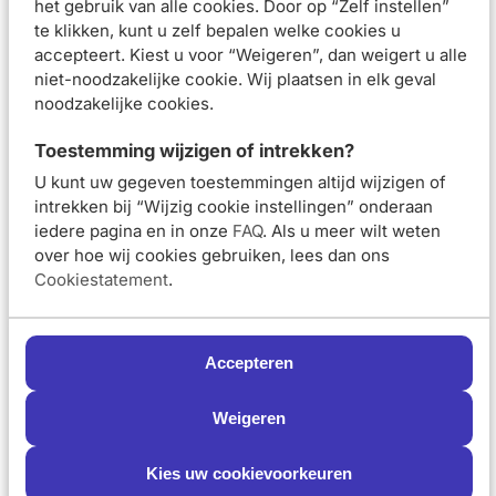
het gebruik van alle cookies. Door op “Zelf instellen”
te klikken, kunt u zelf bepalen welke cookies u
Van 41,39 voor 34,36
Van 67,30 voor 
€34,36
€55,86
€41,39
€67,30
accepteert. Kiest u voor “Weigeren”, dan weigert u alle
niet-noodzakelijke cookie. Wij plaatsen in elk geval
noodzakelijke cookies.
In winkelmand
In winkelmand
Toestemming wijzigen of intrekken?
Avène Vochtarme en
Avène Acne Onzuivere
U kunt uw gegeven toestemmingen altijd wijzigen of
Droge Huid Routine Kit
Huid Routine Kit
intrekken bij “Wijzig cookie instellingen” onderaan
iedere pagina en in onze
FAQ
. Als u meer wilt weten
over hoe wij cookies gebruiken, lees dan ons
Van 50,40 voor 41,83
Van 67,30 voor 
€41,83
€55,86
Cookiestatement
.
€50,40
€67,30
In winkelmand
In winkelmand
Schrijf je nu in en ontvang onze nieuwsbrief
Accepteren
Meld je aan voor onze nieuwsbrief
en ontvang 5% korting op je eerste bestelling
Avène Peeling en
Weigeren
Hydratatie Routine Kit
Meld je nu aan
Kies uw cookievoorkeuren