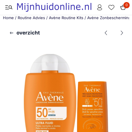
Cookievoorkeuren zijn momenteel gesloten.
0
Home
/
Routine Advies
/
Avène Routine Kits
/
Avène Zonbescherming G
overzicht