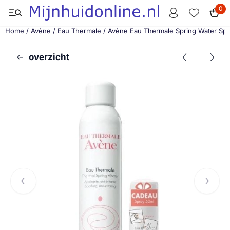
Cookievoorkeuren zijn momenteel gesloten.
0
Home
/
Avène
/
Eau Thermale
/
Avène Eau Thermale Spring Water Spr
overzicht