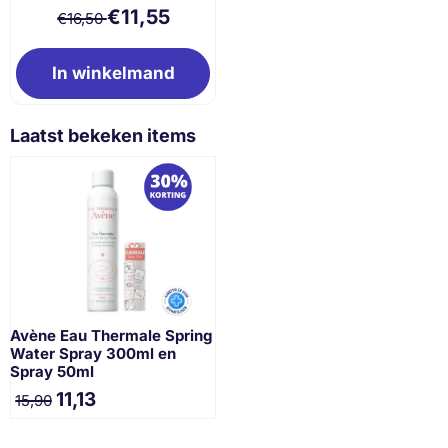
Van 16,50 voor 11,55
€11,55
€16,50
In winkelmand
Laatst bekeken items
Avène Eau Thermale Spring
Water Spray 300ml en
Spray 50ml
11,13
15,90