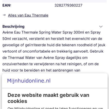
EAN
3282779360227
Alles van Eau Thermale
Beschrijving
Avène Eau Thermale Spring Water Spray 300ml en Spray
50ml verzacht, versterkt en herstelt het evenwicht van de
gevoelige of geïrriteerde huid die tekenen roodheid of jeuk
vertoont of oncomfortabele en trekkerig aanvoelt. Gebruik
de Thermaal Water van Avène Spray dagelijks om
onzuiverheden te verwijderen na het reinigen, of om de
huid voor te bereiden en het aanbrengen van
vochtinbrengende crèmes te vergemakkelijken. De
Thermaal Water van Avène Spray is geschikt voor het hele
gezin en gaat droogheid tegen, voor een gekalmeerde,
Deze website maakt gebruik van
versterkte en gezonde huid. *De huid is tot 30% minder
cookies
gevoelig na 5minuten en tot 64% tijdens de eerste week
van gebruik. Studie uitgevoerd bij meer dan 6300 personen
Om Mijnhuidonline.nl goed te laten functioneren en uw