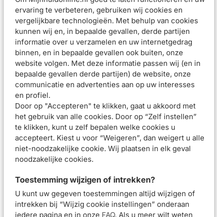
ervaring te verbeteren, gebruiken wij cookies en
met een gevoelige huid, waaronder baby's, kinderen en
vergelijkbare technologieën. Met behulp van cookies
volwassenen.
kunnen wij en, in bepaalde gevallen, derde partijen
KALMEERT: tot 64% minder gevoelig*.
informatie over u verzamelen en uw internetgedrag
VERSTERKT de huidbarrière van de gevoelige huid.
binnen, en in bepaalde gevallen ook buiten, onze
ZORGT VOOR BALANS: en houdt de huid gezond door het
website volgen. Met deze informatie passen wij (en in
ongemak en de gevoeligheid van de huid te beperken.
bepaalde gevallen derde partijen) de website, onze
Gebruiksadvies
communicatie en advertenties aan op uw interesses
en profiel.
Gerstuif gedurende enkele seconden royaal over de huid
Door op "Accepteren" te klikken, gaat u akkoord met
voor een verzachtend en verfrissend effect, wacht even en
het gebruik van alle cookies. Door op “Zelf instellen”
dep de huid vervolgens voorzichtig droog met een
te klikken, kunt u zelf bepalen welke cookies u
handdoek. Belangrijke tip: Een kompres is de ideale
accepteert. Kiest u voor “Weigeren”, dan weigert u alle
niet-noodzakelijke cookie. Wij plaatsen in elk geval
oplossing voor een extra krachtig effect. Vouw een
noodzakelijke cookies.
kompres op, doordrenk het met Thermaal water van Avène,
plaats het op de gewenste zone en verstuif opnieuw. Laat 10
Toestemming wijzigen of intrekken?
minuten zitten.
U kunt uw gegeven toestemmingen altijd wijzigen of
intrekken bij “Wijzig cookie instellingen” onderaan
Samenstelling
iedere pagina en in onze
FAQ
. Als u meer wilt weten