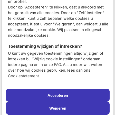
en profiel.
druppels serum in je handpalm aan te brengen.
Door op "Accepteren" te klikken, gaat u akkoord met
Masseer met schone handen gelijkmatig in de huid van je
het gebruik van alle cookies. Door op “Zelf instellen”
gezicht en hals. We raden aan om te beginnen met een
te klikken, kunt u zelf bepalen welke cookies u
kleine hoeveelheid serum, zodat de huid geleidelijk aan
accepteert. Kiest u voor “Weigeren”, dan weigert u alle
de retinol kan wennen. Om de anti-
niet-noodzakelijke cookie. Wij plaatsen in elk geval
verouderingsvoordelen te optimaliseren, breng je het
noodzakelijke cookies.
serum om de 3 tot 4 dagen aan en gebruik je het
vervolgens elke twee dagen in de avond.
Toestemming wijzigen of intrekken?
Samenstelling
U kunt uw gegeven toestemmingen altijd wijzigen of
Beoordelingen (
1
)
intrekken bij “Wijzig cookie instellingen” onderaan
iedere pagina en in onze
FAQ
. Als u meer wilt weten
over hoe wij cookies gebruiken, lees dan ons
Aanbevolen artikelen voor
Vichy Liftactiv Retinol
Specialist A+ Serum 30ml
Cookiestatement
.
Vichy Liftactiv
Vichy Liftactiv
Flexiteint 25 Anti-
Collagen Specialist
Accepteren
Aging Foundation
Anti-Rimpels Dag
30ml
Routine Kit
Weigeren