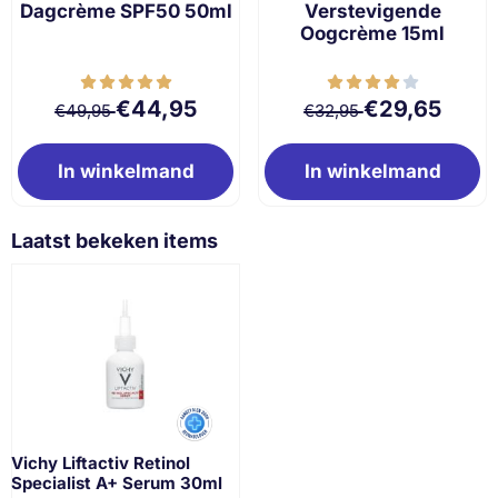
Dagcrème SPF50 50ml
Verstevigende
Oogcrème 15ml
Van 49,95 voor 44,95
Van 32,95 voor 
€44,95
€29,65
€49,95
€32,95
In winkelmand
In winkelmand
Laatst bekeken items
Vichy Liftactiv Retinol
Specialist A+ Serum 30ml