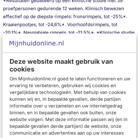
*Resultaten gebaseerd op een klinische studie met 39
proefpersonen gedurende 12 weken. Klinisch bewezen
effectief op de diepste rimpels: fronsrimpels, tot -25%*.
Kraaienpootjes, tot -24,6%*. Voorhoofdsrimpels, tot
-20,1%*. Nasolabiale rimpels, tot -21,5%*. *Klinische studie
bij 50 vrouwen, 5 maanden.
Liftactiv Retinol Specialist A+ nachtserum voor een
geavanceerde anti-aging werking
Deze website maakt gebruik van
Helpt diepe rimpels, fijne lijntjes en pigmentvlekken te
cookies
verminderen
Formule verrijkt met retinol en probiotische fracties die
Om Mijnhuidonline.nl goed te laten functioneren en uw
de zichtbare tekenen van huidveroudering verminderen
ervaring te verbeteren, gebruiken wij cookies en
Aangename, vloeibare en niet-vette textuur die snel
vergelijkbare technologieën. Met behulp van cookies
wordt opgenomen
kunnen wij en, in bepaalde gevallen, derde partijen
Geschikt voor alle huidtypes, zelfs een rijpere, gevoelige,
informatie over u verzamelen en uw internetgedrag
droge en gecombineerde huid
binnen, en in bepaalde gevallen ook buiten, onze
Geformuleerd zonder parfum. Getest op alle fototypes
website volgen. Met deze informatie passen wij (en in
Gebruiksadvies
bepaalde gevallen derde partijen) de website, onze
communicatie en advertenties aan op uw interesses
Druk zachtjes op het midden van de applicator om 3 tot 4