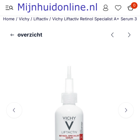
Cookievoorkeuren zijn momenteel gesloten.
0
Home
/
Vichy
/
Liftactiv
/
Vichy Liftactiv Retinol Specialist A+ Serum 30
overzicht