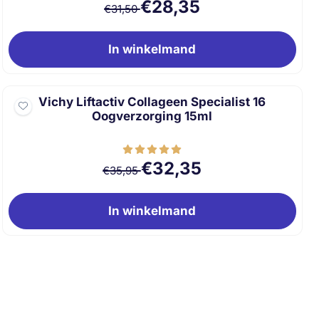
Van 31,50 voor 28,35
€28,35
€31,50
In winkelmand
Vichy Liftactiv Collageen Specialist 16
Oogverzorging 15ml
Van 35,95 voor 32,35
€32,35
€35,95
In winkelmand