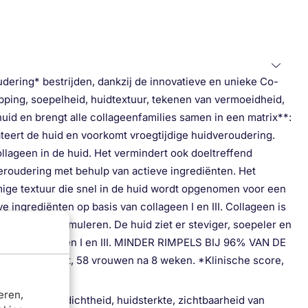
udering* bestrijden, dankzij de innovatieve en unieke Co-
apping, soepelheid, huidtextuur, tekenen van vermoeidheid,
 huid en brengt alle collageenfamilies samen in een matrix**:
ateert de huid en voorkomt vroegtijdige huidveroudering.
llageen in de huid. Het vermindert ook doeltreffend
roudering met behulp van actieve ingrediënten. Het
omige textuur die snel in de huid wordt opgenomen voor een
e ingrediënten op basis van collageen I en III. Collageen is
e te helpen stimuleren. De huid ziet er steviger, soepeler en
asis van collageen I en III. MINDER RIMPELS BIJ 96% VAN DE
linische test, 58 vrouwen na 8 weken. *Klinische score,
eren,
ur, toniciteit, dichtheid, huidsterkte, zichtbaarheid van