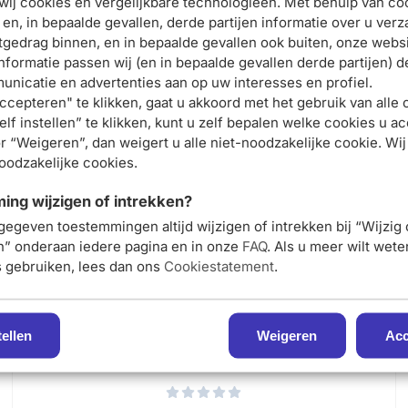
wij cookies en vergelijkbare technologieën. Met behulp van co
elijkmatigheid
 en, in bepaalde gevallen, derde partijen informatie over u ver
contouren
Schrijf je nu in en ontvang onze nieuwsbrief
tgedrag binnen, en in bepaalde gevallen ook buiten, onze websi
nformatie passen wij (en in bepaalde gevallen derde partijen) d
ish
Meld je aan voor onze
nicatie en advertenties aan op uw interesses en profiel.
oor de gevoelige huid en alle fototypes
ccepteren" te klikken, gaat u akkoord met het gebruik van alle 
nieuwsbrief
lf instellen” te klikken, kunt u zelf bepalen welke cookies u ac
en ontvang 5% korting op je
r “Weigeren”, dan weigert u alle niet-noodzakelijke cookie. Wij
of na gebruik van het Liftactiv Specialist B3 Serum . Vermijd
noodzakelijke cookies.
eerste bestelling
ng wijzigen of intrekken?
gegeven toestemmingen altijd wijzigen of intrekken bij “Wijzig
Meld je nu aan
en” onderaan iedere pagina en in onze
FAQ
. Als u meer wilt wet
iv Collagen Specialist 16 Dagcrème 50ml
s gebruiken, lees dan ons
Cookiestatement
.
E-mail adres:
Vichy Liftactiv Pigment Specialist B3
tellen
Weigeren
Acc
Oogverzorging SPF50+ 15ml