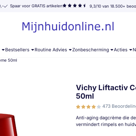
,-
Spaar voor GRATIS artikelen
9,3/10 van 18.500+ beoo
g
Bestsellers
Routine Advies
Zonbescherming
Acties
N
crème 50ml
Vichy Liftactiv 
50ml
473 Beoordeli
Anti-aging dagcrème die de 
vermindert rimpels en huid