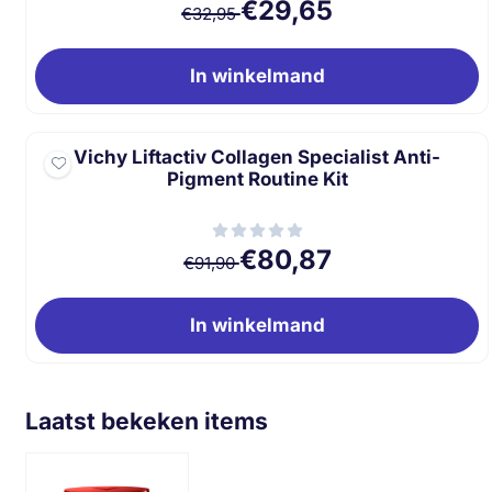
Van 32,95 voor 29,65
€29,65
€32,95
In winkelmand
Vichy Liftactiv Collagen Specialist Anti-
Pigment Routine Kit
Van 91,90 voor 80,87
€80,87
€91,90
In winkelmand
Laatst bekeken items