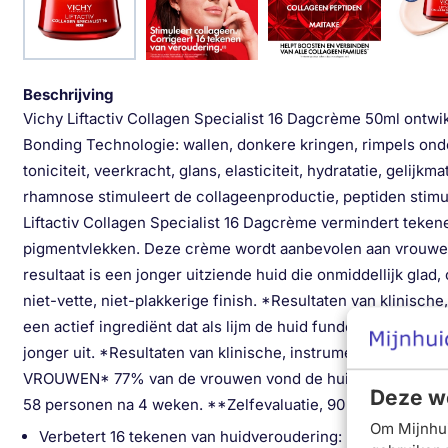
Beschrijving
Vichy Liftactiv Collagen Specialist 16 Dagcrème 50ml ontwi
Bonding Technologie: wallen, donkere kringen, rimpels onder
toniciteit, veerkracht, glans, elasticiteit, hydratatie, gel
rhamnose stimuleert de collageenproductie, peptiden stimul
Liftactiv Collagen Specialist 16 Dagcrème vermindert teken
pigmentvlekken. Deze crème wordt aanbevolen aan vrouwen 
resultaat is een jonger uitziende huid die onmiddellijk gl
niet-vette, niet-plakkerige finish. *Resultaten van klinisch
een actief ingrediënt dat als lijm de huid fundeert. Het ser
jonger uit. *Resultaten van klinische, instrumentele en co
VROUWEN* 77% van de vrouwen vond de huid steviger voele
Deze we
58 personen na 4 weken. **Zelfevaluatie, 90 vrouwen na 8
Om Mijnhui
Verbetert 16 tekenen van huidveroudering: rimpels, fijne li