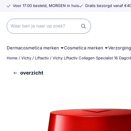
Cookievoorkeuren zijn momenteel gesloten.
Voor 17:00 besteld, MORGEN in huis
Gratis bezorgd vanaf €40
Zoeken
Dermacosmetica merken
Cosmetica merken
Verzorgin
Home
/
Vichy
/
Liftactiv
/
Vichy Liftactiv Collagen Specialist 16 Dag
overzicht