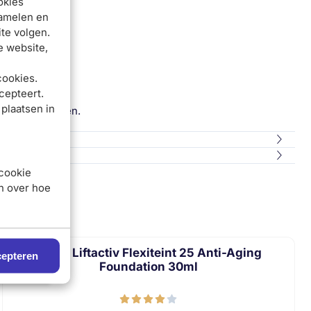
okies
zamelen en
te volgen.
e website,
cookies.
cepteert.
 plaatsen in
 de oogcontouren.
 cookie
en over hoe
Vichy Liftactiv Flexiteint 25 Anti-Aging
epteren
Foundation 30ml