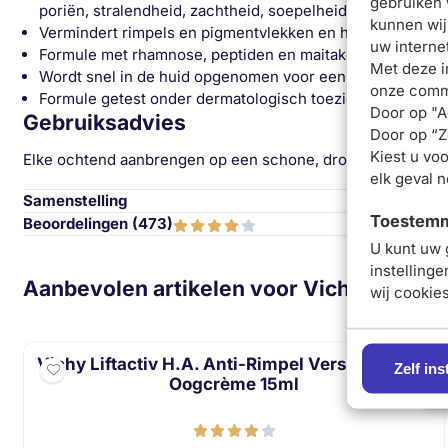
gebruiken 
poriën, stralendheid, zachtheid, soepelheid, hydratatie, g
kunnen wij
Vermindert rimpels en pigmentvlekken en herdefinieert 
uw interne
Formule met rhamnose, peptiden en maitake
Met deze i
Wordt snel in de huid opgenomen voor een niet-vette fin
onze commu
Formule getest onder dermatologisch toezicht, geschikt v
Door op "A
Gebruiksadvies
Door op “Ze
Kiest u voo
Elke ochtend aanbrengen op een schone, droge huid. Alleen 
elk geval 
Samenstelling
Toestemmi
Beoordelingen (
473
)
U kunt uw 
instelling
Aanbevolen artikelen voor
Vichy Liftact
wij cookie
Vichy Liftactiv H.A. Anti-Rimpel Verstevigende
Zelf ins
Oogcrème 15ml