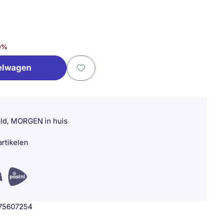
0
%
elwagen
eld, MORGEN in huis
rtikelen
75607254