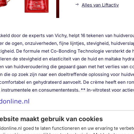
Alles van Liftactiv
kkeld door de experts van Vichy, helpt 16 tekenen van huidvero
 de ogen, onzuiverheden, fijne lijntjes, stevigheid, huidversl
ijkmatigheid. De formule met Co-Bonding Technologie versterkt de
eren de stevigheid en elasticiteit van de huid en maitake hydr
en van huidveroudering die gepaard gaan met het verlies van co
die op zoek zijn naar een doeltreffende oplossing voor huidve
ad, comfortabel en gehydrateerd aanvoelt. De crème heeft een r
e, instrumentele en consumententests. ** In-vitrotest voor actiev
um blaast de huid een nieuw leven in, door de collageenproducti
nsumententests. **In-vitrotest voor actieve ingrediënten op b
n** 87% van de vrouwen vond de huid zachter aanvoelen** *K
bsite maakt gebruik van cookies
 weken.
donline.nl goed te laten functioneren en uw ervaring te verbet
jntjes, stevigheid, volheid, huidverslapping, gladheid, huidtextu