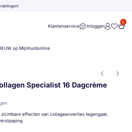
rdelingen!
0
Klantenservice
Inloggen
IEUW op Mijnhuidonline
Collagen Specialist 16 Dagcrème
ngen
zichtbare effecten van collageenverlies tegengaat,
verslpaping