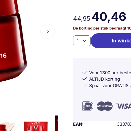
40,46
44,95
De korting per stuk bedraagt
1
Aantal
In wink
Voor 17:00 uur best
ALTIJD korting
Spaar voor GRATIS a
EAN
33378