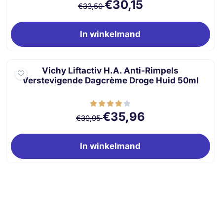
Van 33,50 voor 30,15
€30,15
€33,50
In winkelmand
Vichy Liftactiv H.A. Anti-Rimpels
Verstevigende Dagcrème Droge Huid 50ml
Van 39,95 voor 35,96
€35,96
€39,95
In winkelmand