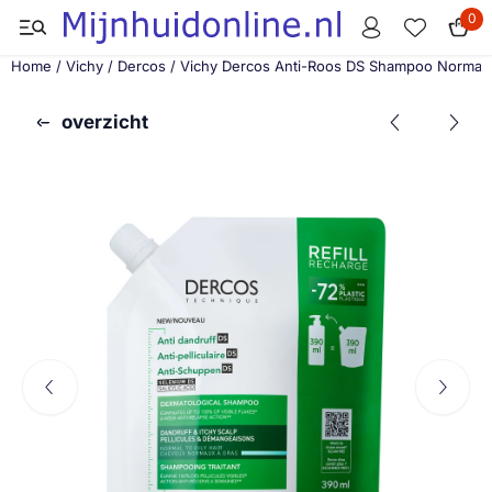
Cookievoorkeuren zijn momenteel gesloten.
0
Home
/
Vichy
/
Dercos
/
Vichy Dercos Anti-Roos DS Shampoo Normaal 
overzicht