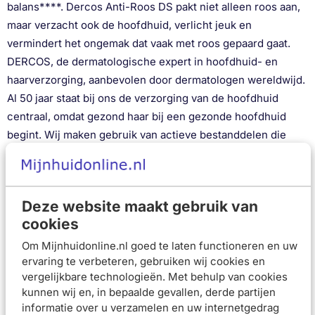
balans****. Dercos Anti-Roos DS pakt niet alleen roos aan,
maar verzacht ook de hoofdhuid, verlicht jeuk en
vermindert het ongemak dat vaak met roos gepaard gaat.
DERCOS, de dermatologische expert in hoofdhuid- en
haarverzorging, aanbevolen door dermatologen wereldwijd.
Al 50 jaar staat bij ons de verzorging van de hoofdhuid
centraal, omdat gezond haar bij een gezonde hoofdhuid
begint. Wij maken gebruik van actieve bestanddelen die
door dermatologen erkend zijn en beoordelen onze
doeltreffendheid met klinische en instrumentele tests. Al
onze haarverzorgingsproducten worden getest onder
Deze website maakt gebruik van
dermatologisch toezicht om optimale veiligheid en
cookies
tolerantie te garanderen. *Vergeleken met de fles van 390
ml. **Consumententest bij 262 personen na 2 weken
Om Mijnhuidonline.nl goed te laten functioneren en uw
ervaring te verbeteren, gebruiken wij cookies en
regelmatig gebruik - Italië. ***Klinische studie met 32
vergelijkbare technologieën. Met behulp van cookies
personen na 4 weken gebruik en 6 weken anti-terugval.
kunnen wij en, in bepaalde gevallen, derde partijen
****Klinische studie met opvolging van de belangrijkste
informatie over u verzamelen en uw internetgedrag