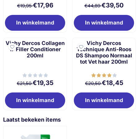
Van 19,95 voor 17,96
Van 44,89 voor 
€17,96
€39,50
€19,95
€44,89
In winkelmand
In winkelmand
Vichy Dercos Collagen
Vichy Dercos
17 Filler Conditioner
Technique Anti-Roos
200ml
DS Shampoo Normaal
tot Vet haar 200ml
Van 21,50 voor 19,35
Van 20,50 voor 
€19,35
€18,45
€21,50
€20,50
In winkelmand
In winkelmand
Laatst bekeken items