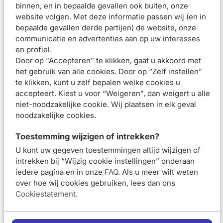
micro-organismen die betrokken zijn bij roos, 56 personen
binnen, en in bepaalde gevallen ook buiten, onze
met 3 toepassingen per week gedurende 4 weken.
website volgen. Met deze informatie passen wij (en in
bepaalde gevallen derde partijen) de website, onze
Vichy Dercos Anti-Roos DS Shampoo, een kalmerende
communicatie en advertenties aan op uw interesses
formule tegen roos en jeukende hoofdhuid
en profiel.
Geschikt voor normaal tot vet haar
Door op "Accepteren" te klikken, gaat u akkoord met
Verwijdert tot 100% van de zichtbare roos**, 6 weken
het gebruik van alle cookies. Door op “Zelf instellen”
anti-terugval***
te klikken, kunt u zelf bepalen welke cookies u
Herstelt het microbioom, verbetert de barrièrefunctie en
accepteert. Kiest u voor “Weigeren”, dan weigert u alle
vermindert overtollige talg
niet-noodzakelijke cookie. Wij plaatsen in elk geval
Formule verrijkt met seleniumdisulfide en salicylzuur
noodzakelijke cookies.
Formule getest onder dermatologisch toezicht
Gebruiksadvies
Toestemming wijzigen of intrekken?
Masseer de shampoo in, laat 2 minuten inwerken en spoel
U kunt uw gegeven toestemmingen altijd wijzigen of
daarna uit. Gebruik de shampoo intensief gedurende 4
intrekken bij “Wijzig cookie instellingen” onderaan
iedere pagina en in onze
FAQ
. Als u meer wilt weten
weken, 3 keer per week. Gebruik nadien 1 keer per week om
over hoe wij cookies gebruiken, lees dan ons
terugval te voorkomen.
Cookiestatement
.
Samenstelling
Beoordelingen (
0
)