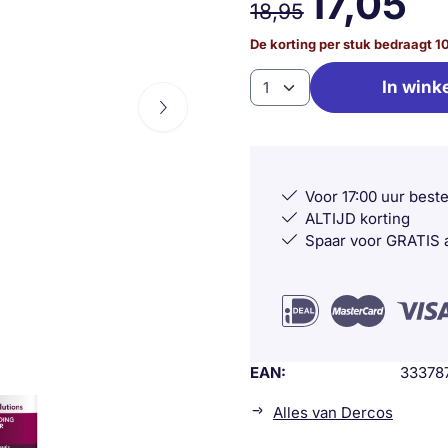
17,05
18,95
De korting per stuk bedraagt
1
Aantal
In wink
Voor 17:00 uur best
ALTIJD korting
Spaar voor GRATIS a
EAN
33378
Alles van Dercos