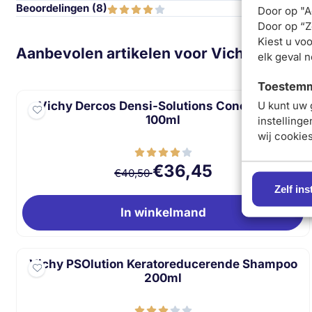
Beoordelingen (
8
)
Door op "A
Door op “Ze
Kiest u voo
Aanbevolen artikelen voor
Vichy Dercos
elk geval 
Toestemmi
Vichy Dercos Densi-Solutions Concentraat
U kunt uw 
100ml
instelling
wij cookie
Van 40,50 voor 36,45
€36,45
€40,50
Zelf ins
In winkelmand
Vichy PSOlution Keratoreducerende Shampoo
200ml