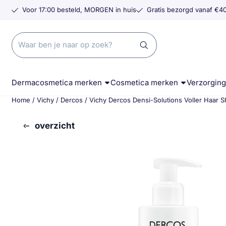
Cookievoorkeuren zijn momenteel gesloten.
Voor 17:00 besteld, MORGEN in huis
Gratis bezorgd vanaf €40
Zoeken
Dermacosmetica merken
Cosmetica merken
Verzorgin
Home
/
Vichy
/
Dercos
/
Vichy Dercos Densi-Solutions Voller Haar
overzicht