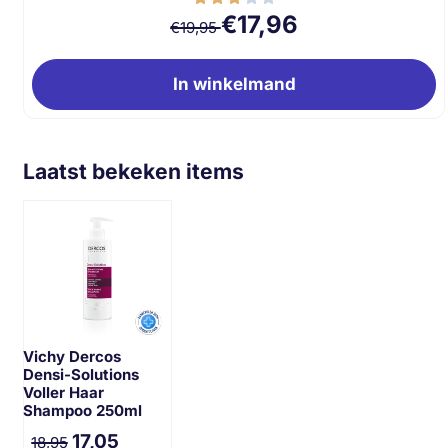
Van 19,95 voor 17,96
€17,96
€19,95
In winkelmand
Laatst bekeken items
Vichy Dercos
Densi-Solutions
Voller Haar
Shampoo 250ml
17,05
18,95