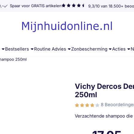
,-
Spaar voor GRATIS artikelen
9,3/10 van 18.500+ beoo
g
Bestsellers
Routine Advies
Zonbescherming
Acties
N
 Shampoo 250ml
Vichy Dercos De
250ml
8 Beoordelinge
Verzachtende shampoo die di