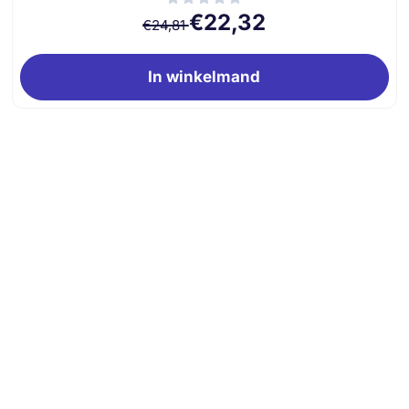
Van 24,81 voor 22,32
€22,32
€24,81
In winkelmand