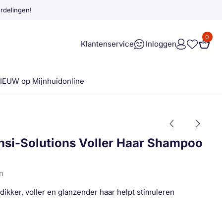
rdelingen!
0
Klantenservice
Inloggen
IEUW op Mijnhuidonline
nsi-Solutions Voller Haar Shampoo
n
kker, voller en glanzender haar helpt stimuleren