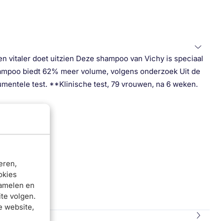
n vitaler doet uitzien Deze shampoo van Vichy is speciaal
ampoo biedt 62% meer volume, volgens onderzoek Uit de
umentele test. **Klinische test, 79 vrouwen, na 6 weken.
eren,
okies
zamelen en
jk spoelen.
te volgen.
e website,