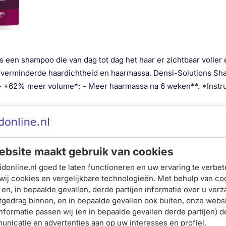
een shampoo die van dag tot dag het haar er zichtbaar voller e
verminderde haardichtheid en haarmassa. Densi-Solutions Sh
ct: - +62% meer volume*; - Meer haarmassa na 6 weken**. *Instr
 gevoelige hoofdhuid
bsite maakt gebruik van cookies
donline.nl goed te laten functioneren en uw ervaring te verbet
wij cookies en vergelijkbare technologieën. Met behulp van co
 en, in bepaalde gevallen, derde partijen informatie over u ver
Schrijf je nu in en ontvang onze nieuwsbrief
 zachtjes in en spoel uit. Bij contact met de ogen onmiddelli
tgedrag binnen, en in bepaalde gevallen ook buiten, onze websi
nformatie passen wij (en in bepaalde gevallen derde partijen) d
Meld je aan voor onze
nicatie en advertenties aan op uw interesses en profiel.