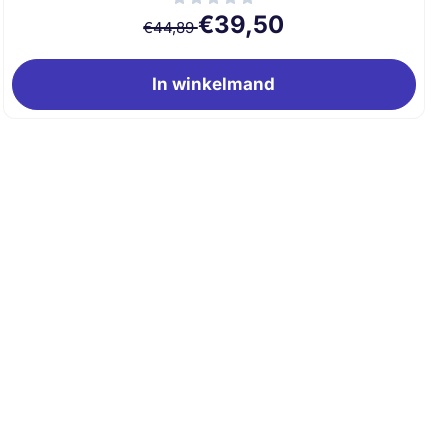
Van 44,89 voor 39,50
€39,50
€44,89
In winkelmand