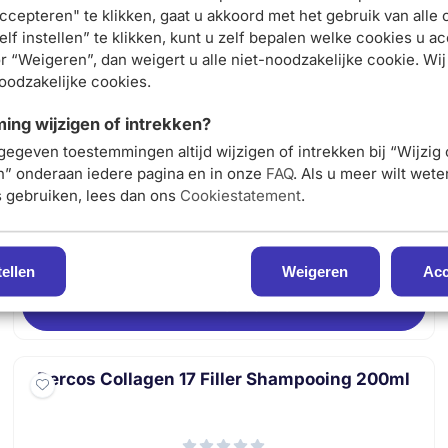
ccepteren" te klikken, gaat u akkoord met het gebruik van alle 
nieuwsbrief
lf instellen” te klikken, kunt u zelf bepalen welke cookies u ac
en ontvang 5% korting op je
r “Weigeren”, dan weigert u alle niet-noodzakelijke cookie. Wij
 Densi-Solutions Voller Haar Shampoo 250m
noodzakelijke cookies.
eerste bestelling
ng wijzigen of intrekken?
Vichy Dercos Technique Oil Control Shampoo
gegeven toestemmingen altijd wijzigen of intrekken bij “Wijzig
Meld je nu aan
200ml
en” onderaan iedere pagina en in onze
FAQ
. Als u meer wilt wet
s gebruiken, lees dan ons
Cookiestatement
.
Van 18,95 voor 17,05
€17,05
€18,95
E-mail adres:
tellen
Weigeren
Acc
In winkelmand
Dercos Collagen 17 Filler Shampooing 200ml