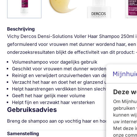
Beschrijving
Vichy Dercos Densi-Solutions Voller Haar Shampoo 250ml is 
geformuleerd voor vrouwen met dunner wordend haar, een 
onderzoeksresultaten blijkt de effectiviteit van dit produ
Volumeshampoo voor dagelijks gebruik
Geschikt voor vrouwen met dunner wordend haar en een
Reinigt en verwijdert onzuiverheden van de hoofdhuid
Verzacht het haar en doet het er glanzend uitzien
Helpt haarstrengen verdikken binnen slechts zes weken
Deze we
Geeft het haar gelijk meer volume
Om Mijnhui
Helpt fijn en verzwakt haar versterken
gebruiken 
Gebruiksadvies
kunnen wij
Breng de shampoo aan op vochtig haar en hoofdhuid. Masseer
uw interne
Met deze i
Samenstelling
onze commu