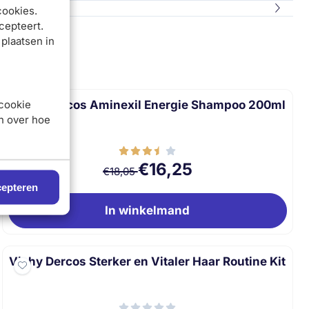
cookies.
cepteert.
 plaatsen in
l
Vichy Dercos Aminexil Energie Shampoo 200ml
 cookie
en over hoe
Van 18,05 voor 16,25
€16,25
€18,05
epteren
In winkelmand
Vichy Dercos Sterker en Vitaler Haar Routine Kit