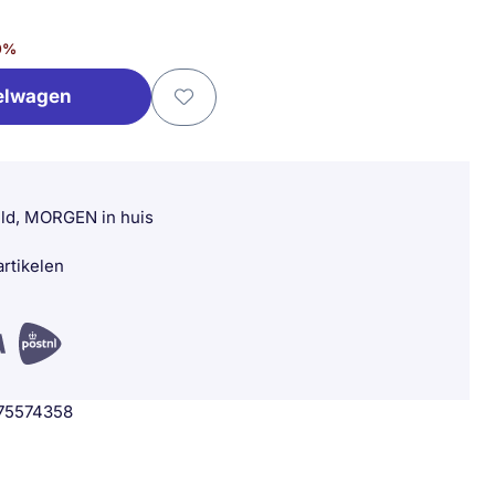
0
%
elwagen
eld, MORGEN in huis
rtikelen
75574358