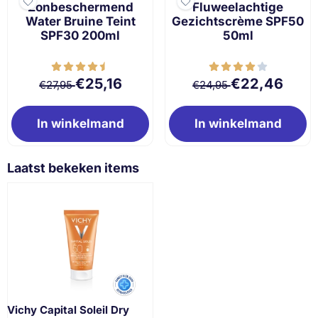
Zonbeschermend
Fluweelachtige
Water Bruine Teint
Gezichtscrème SPF50
SPF30 200ml
50ml
Van 27,95 voor 25,16
Van 24,95 voor 
€25,16
€22,46
€27,95
€24,95
In winkelmand
In winkelmand
Laatst bekeken items
Vichy Capital Soleil Dry