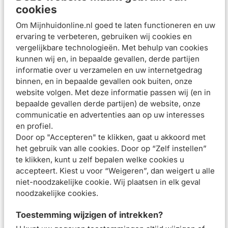
cookies
stralen met factor 50
Verzacht en hydrateert
Om Mijnhuidonline.nl goed te laten functioneren en uw
Formule die droog aanvoelt en de huid niet laat glimmen
ervaring te verbeteren, gebruiken wij cookies en
Gebruiksadvies
vergelijkbare technologieën. Met behulp van cookies
kunnen wij en, in bepaalde gevallen, derde partijen
Breng aan op een gereinigd gezicht voor blootstelling aan
informatie over u verzamelen en uw internetgedrag
de zon;
binnen, en in bepaalde gevallen ook buiten, onze
Vermijd oogcontouren en spoel overvloedig met water bij
website volgen. Met deze informatie passen wij (en in
contact met de ogen;
bepaalde gevallen derde partijen) de website, onze
Regelmatig en royaal opnieuw aanbrengen, vooral na
communicatie en advertenties aan op uw interesses
zwemmen, sporten en zweten.
en profiel.
Samenstelling
Door op "Accepteren" te klikken, gaat u akkoord met
Beoordelingen (
9
)
het gebruik van alle cookies. Door op “Zelf instellen”
te klikken, kunt u zelf bepalen welke cookies u
Aanbevolen artikelen voor
Vichy Capital Soleil
accepteert. Kiest u voor “Weigeren”, dan weigert u alle
Dry Touch Zonnebrandcrème SPF50 50ml
niet-noodzakelijke cookie. Wij plaatsen in elk geval
noodzakelijke cookies.
Vichy Ideal Soleil Stick
Vichy Capital Soleil
Toestemming wijzigen of intrekken?
Gevoelige Zones
Dry Touch
SPF50+ 9ml
Zonnebrandcrème