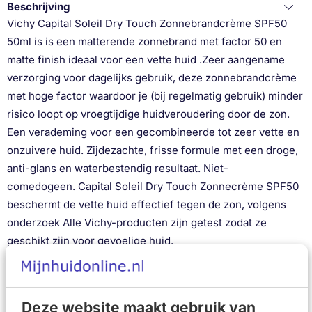
Beschrijving
Vichy Capital Soleil Dry Touch Zonnebrandcrème SPF50
50ml is is een matterende zonnebrand met factor 50 en
matte finish ideaal voor een vette huid .Zeer aangename
verzorging voor dagelijks gebruik, deze zonnebrandcrème
met hoge factor waardoor je (bij regelmatig gebruik) minder
risico loopt op vroegtijdige huidveroudering door de zon.
Een verademing voor een gecombineerde tot zeer vette en
onzuivere huid. Zijdezachte, frisse formule met een droge,
anti-glans en waterbestendig resultaat. Niet-
comedogeen. Capital Soleil Dry Touch Zonnecrème SPF50
beschermt de vette huid effectief tegen de zon, volgens
onderzoek Alle Vichy-producten zijn getest zodat ze
geschikt zijn voor gevoelige huid.
Zonverzorging voor dagelijks gebruik
Geschikt voor elk huidtype waaronder een gevoelige en
zeer vette huid
Deze website maakt gebruik van
Beschermt tegen schadelijke gevolgen van UVA- en UVB-