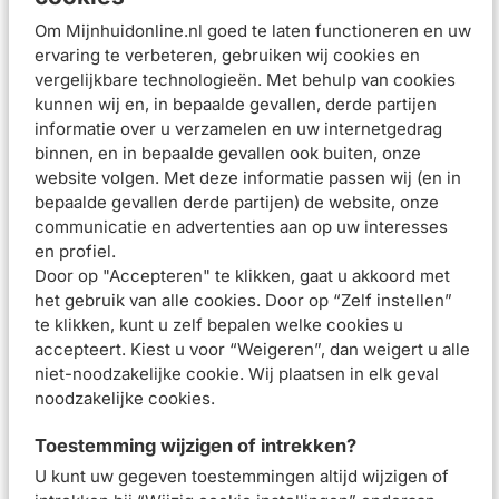
Verrijkt met Vichy’s vulkanisch water, om de huidbarrière
te versterken en vrije radicalen (waaronder
Om Mijnhuidonline.nl goed te laten functioneren en uw
luchtvervuiling) te helpen neutraliseren
ervaring te verbeteren, gebruiken wij cookies en
Hypoallergeen
vergelijkbare technologieën. Met behulp van cookies
Gebruiksadvies
kunnen wij en, in bepaalde gevallen, derde partijen
informatie over u verzamelen en uw internetgedrag
Breng de aftersun elke dag na blootstelling aan de zon aan
binnen, en in bepaalde gevallen ook buiten, onze
op een droge, gereinigde huid. Gebruik desgewenst op
website volgen. Met deze informatie passen wij (en in
gezicht of lichaam.
bepaalde gevallen derde partijen) de website, onze
communicatie en advertenties aan op uw interesses
Samenstelling
en profiel.
Beoordelingen (
16
)
Door op "Accepteren" te klikken, gaat u akkoord met
het gebruik van alle cookies. Door op “Zelf instellen”
Aanbevolen artikelen voor
Vichy Capital Soleil
te klikken, kunt u zelf bepalen welke cookies u
Aftersun Melk 300ml
accepteert. Kiest u voor “Weigeren”, dan weigert u alle
niet-noodzakelijke cookie. Wij plaatsen in elk geval
noodzakelijke cookies.
Vichy Capital Soleil
Vichy Capital Soleil
UV-Age Daily SPF50+
Anti-Zand SPF50+
40ml
Spray Kind 200ml
Toestemming wijzigen of intrekken?
U kunt uw gegeven toestemmingen altijd wijzigen of