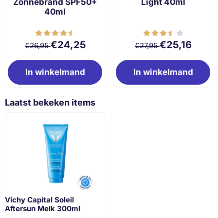
Zonnebrand SPF50+
Light 40ml
40ml
Van 26,95 voor 24,25
Van 27,95 voor 2
€24,25
€25,16
€26,95
€27,95
In winkelmand
In winkelmand
Laatst bekeken items
Vichy Capital Soleil
Aftersun Melk 300ml