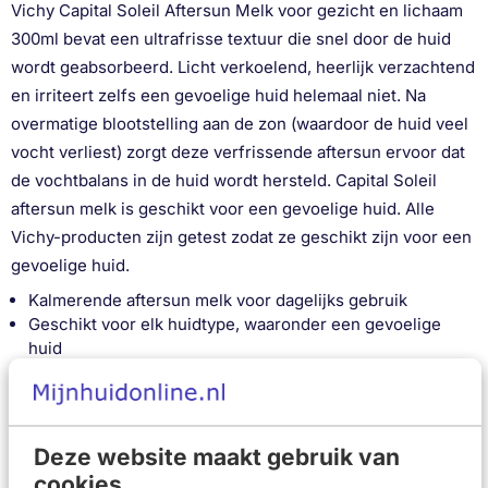
Vichy Capital Soleil Aftersun Melk voor gezicht en lichaam
300ml bevat een ultrafrisse textuur die snel door de huid
wordt geabsorbeerd. Licht verkoelend, heerlijk verzachtend
en irriteert zelfs een gevoelige huid helemaal niet. Na
overmatige blootstelling aan de zon (waardoor de huid veel
vocht verliest) zorgt deze verfrissende aftersun ervoor dat
de vochtbalans in de huid wordt hersteld. Capital Soleil
aftersun melk is geschikt voor een gevoelige huid. Alle
Vichy-producten zijn getest zodat ze geschikt zijn voor een
gevoelige huid.
Kalmerende aftersun melk voor dagelijks gebruik
Geschikt voor elk huidtype, waaronder een gevoelige
huid
Verzacht en houdt vocht vast met een plantaardig
lipidenconcentraat
Hydrateert intensief, maakt de huid zichtbaar voller en
steviger en vult fijne lijntjes op met behulp van
Deze website maakt gebruik van
hyaluronzuur
cookies