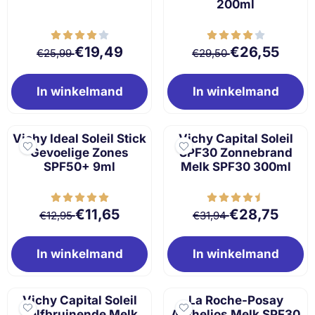
200ml
Van 25,99 voor 19,49
Van 29,50 voor 
€19,49
€26,55
€25,99
€29,50
In winkelmand
In winkelmand
Vichy Ideal Soleil Stick
Vichy Capital Soleil
Gevoelige Zones
SPF30 Zonnebrand
SPF50+ 9ml
Melk SPF30 300ml
Van 12,95 voor 11,65
Van 31,94 voor 
€11,65
€28,75
€12,95
€31,94
In winkelmand
In winkelmand
Vichy Capital Soleil
La Roche-Posay
Zelfbruinende Melk
Anthelios Melk SPF30