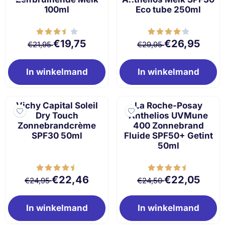
100ml
Eco tube 250ml
Van 21,95 voor 19,75
Van 29,95 voor 
€19,75
€26,95
€21,95
€29,95
In winkelmand
In winkelmand
Vichy Capital Soleil
La Roche-Posay
Dry Touch
Anthelios UVMune
Zonnebrandcrème
400 Zonnebrand
SPF30 50ml
Fluide SPF50+ Getint
50ml
Van 24,95 voor 22,46
Van 24,50 voor 
€22,46
€22,05
€24,95
€24,50
In winkelmand
In winkelmand