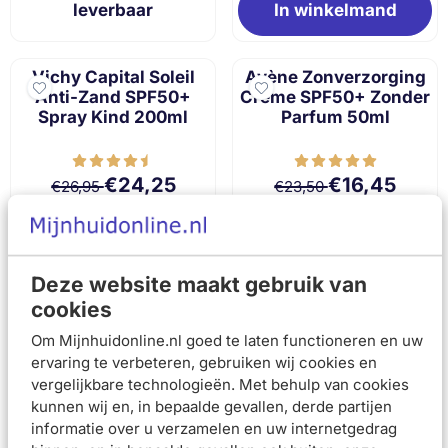
leverbaar
In winkelmand
Vichy Capital Soleil
Avène Zonverzorging
Anti-Zand SPF50+
Crème SPF50+ Zonder
Spray Kind 200ml
Parfum 50ml
Van 26,95 voor 24,25
Van 23,50 voor 
€24,25
€16,45
€26,95
€23,50
In winkelmand
In winkelmand
Deze website maakt gebruik van
cookies
Vichy Capital Soleil
Vichy Capital Soleil
Hydraterende
Hydraterende Body
Om Mijnhuidonline.nl goed te laten functioneren en uw
Zonnemelk Kind
Mist Spray SPF50
ervaring te verbeteren, gebruiken wij cookies en
SPF50 300ml
200ml
vergelijkbare technologieën. Met behulp van cookies
kunnen wij en, in bepaalde gevallen, derde partijen
informatie over u verzamelen en uw internetgedrag
Van 31,94 voor 28,75
Van 26,95 voor 
€28,75
€24,25
€31,94
€26,95