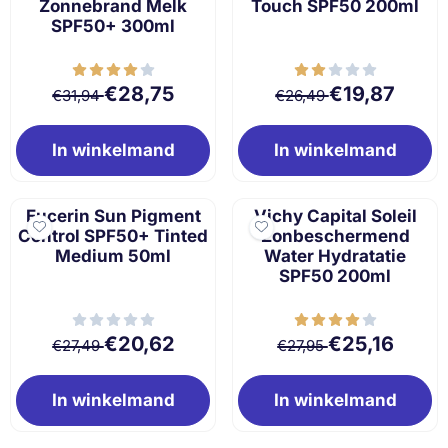
Zonnebrand Melk
Touch SPF50 200ml
SPF50+ 300ml
Van 31,94 voor 28,75
Van 26,49 voor 
€28,75
€19,87
€31,94
€26,49
In winkelmand
In winkelmand
Eucerin Sun Pigment
Vichy Capital Soleil
Control SPF50+ Tinted
Zonbeschermend
Medium 50ml
Water Hydratatie
SPF50 200ml
Van 27,49 voor 20,62
Van 27,95 voor 2
€20,62
€25,16
€27,49
€27,95
In winkelmand
In winkelmand