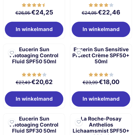
Van 26,95 voor 24,25
Van 24,95 voor 
€24,25
€22,46
€26,95
€24,95
In winkelmand
In winkelmand
Eucerin Sun
Eucerin Sun Sensitive
Photoaging Control
Protect Crème SPF50+
Fluid SPF50 50ml
50ml
Van 27,49 voor 20,62
Van 23,99 voor 
€20,62
€18,00
€27,49
€23,99
In winkelmand
In winkelmand
Eucerin Sun
La Roche-Posay
Photoaging Control
Anthelios
Fluid SPF30 50ml
Lichaamsmist SPF50+