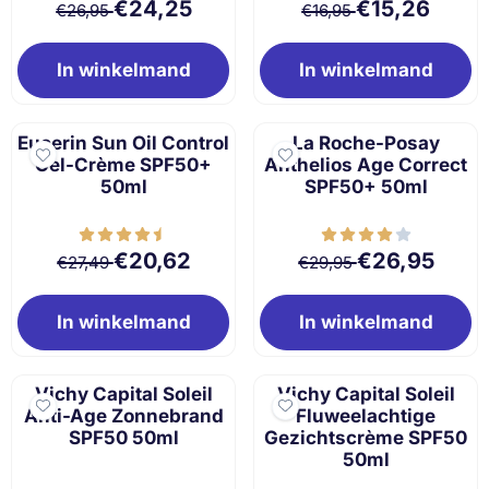
Van 26,95 voor 24,25
Van 16,95 voor 1
€24,25
€15,26
€26,95
€16,95
In winkelmand
In winkelmand
Eucerin Sun Oil Control
La Roche-Posay
Gel-Crème SPF50+
Anthelios Age Correct
50ml
SPF50+ 50ml
Van 27,49 voor 20,62
Van 29,95 voor 
€20,62
€26,95
€27,49
€29,95
In winkelmand
In winkelmand
Vichy Capital Soleil
Vichy Capital Soleil
Anti-Age Zonnebrand
Fluweelachtige
SPF50 50ml
Gezichtscrème SPF50
50ml