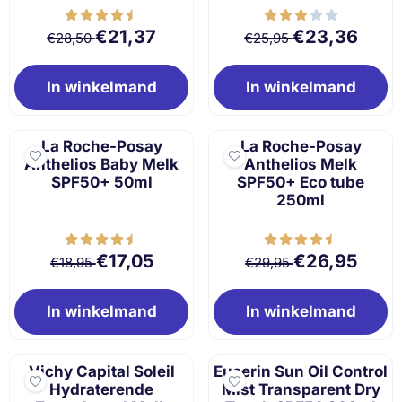
Van 28,50 voor 21,37
Van 25,95 voor 
€21,37
€23,36
€28,50
€25,95
In winkelmand
In winkelmand
La Roche-Posay
La Roche-Posay
Anthelios Baby Melk
Anthelios Melk
SPF50+ 50ml
SPF50+ Eco tube
250ml
Van 18,95 voor 17,05
Van 29,95 voor 
€17,05
€26,95
€18,95
€29,95
In winkelmand
In winkelmand
Vichy Capital Soleil
Eucerin Sun Oil Control
Hydraterende
Mist Transparent Dry