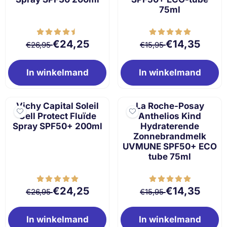
75ml
Van 26,95 voor 24,25
Van 15,95 voor 
€24,25
€14,35
€26,95
€15,95
In winkelmand
In winkelmand
Vichy Capital Soleil
La Roche-Posay
Cell Protect Fluïde
Anthelios Kind
Spray SPF50+ 200ml
Hydraterende
Zonnebrandmelk
UVMUNE SPF50+ ECO
tube 75ml
Van 26,95 voor 24,25
Van 15,95 voor 
€24,25
€14,35
€26,95
€15,95
In winkelmand
In winkelmand