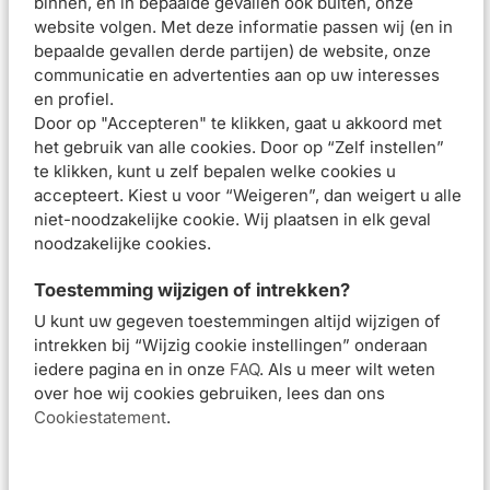
binnen, en in bepaalde gevallen ook buiten, onze
website volgen. Met deze informatie passen wij (en in
In winkelmand
In winkelmand
bepaalde gevallen derde partijen) de website, onze
communicatie en advertenties aan op uw interesses
en profiel.
La Roche-Posay
La Roche-Posay
Door op "Accepteren" te klikken, gaat u akkoord met
Anthelios UVMune
Anthelios Dry Touch
het gebruik van alle cookies. Door op “Zelf instellen”
400 Zonnebrandcrème
Matterende
te klikken, kunt u zelf bepalen welke cookies u
SPF50+ Getint 50ml
Zonnebrandcrème
accepteert. Kiest u voor “Weigeren”, dan weigert u alle
SPF50+ 50ml
niet-noodzakelijke cookie. Wij plaatsen in elk geval
noodzakelijke cookies.
Van 24,50 voor 22,05
Van 24,50 voor 
€22,05
€22,05
€24,50
€24,50
Toestemming wijzigen of intrekken?
U kunt uw gegeven toestemmingen altijd wijzigen of
In winkelmand
In winkelmand
intrekken bij “Wijzig cookie instellingen” onderaan
iedere pagina en in onze
FAQ
. Als u meer wilt weten
over hoe wij cookies gebruiken, lees dan ons
La Roche-Posay
Vichy Capital Soleil
Cookiestatement
.
Anthelios Oil Correct
Solar Eco-Designed
Matterende
Melk SPF50+ 200ml
Zonnebrandcrème