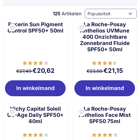
Sorteermethode
125
Artikelen
Eucerin Sun Pigment
La Roche-Posay
Control SPF50+ 50ml
Anthelios UVMune
400 Onzichtbare
Zonnebrand Fluide
SPF50+ 50ml
Van 27,49 voor 20,62
Van 23,50 voor 2
€20,62
€21,15
€27,49
€23,50
In winkelmand
In winkelmand
Vichy Capital Soleil
La Roche-Posay
UV-Age Daily SPF50+
Anthelios Face Mist
40ml
SPF50 75ml