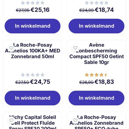
Van 27,95 voor 25,16
Van 24,99 voor 
€25,16
€18,74
€27,95
€24,99
In winkelmand
In winkelmand
La Roche-Posay
Avène
Anthelios 100KA+ MED
Zonbescherming
Zonnebrand 50ml
Compact SPF50 Getint
Sable 10gr
Van 27,50 voor 24,75
Van 26,90 voor 
€24,75
€18,83
€27,50
€26,90
In winkelmand
In winkelmand
Vichy Capital Soleil
La Roche-Posay
Cell Protect Fluïde
Anthelios Zonnebrand
Spray SPF30 200ml
SPF50+ ECO-tube