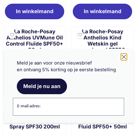
In winkelmand
In winkelmand
La Roche-Posay
La Roche-Posay
Anthelios UVMune Oil
Anthelios Kind
Control Fluïde SPF50+
Wetskin gel
50ml
zonnebrand SPF50+
Eco-tube 200ml
Schrijf je nu in en ontvang onze nieuwsbrief
Meld je aan voor onze nieuwsbrief
en ontvang 5% korting op je eerste bestelling
Van 24,50 voor 22,05
Van 28,96 voor 
€22,05
€26,06
€24,50
€28,96
Meld je nu aan
In winkelmand
In winkelmand
E-mail adres:
La Roche-Posay
Eucerin Sun Hydro
Anthelios Onzichtbare
Protect Ultralichte
Spray SPF30 200ml
Fluid SPF50+ 50ml