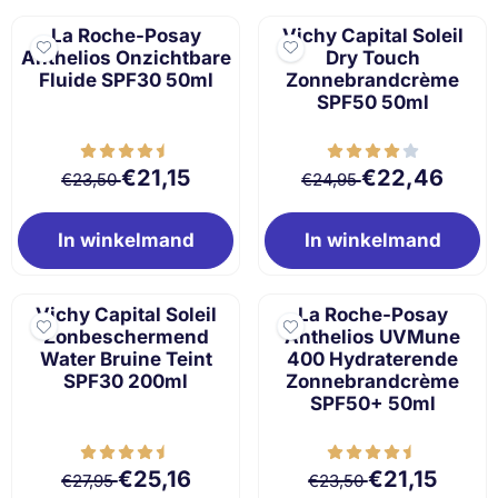
La Roche-Posay
Vichy Capital Soleil
Anthelios Onzichtbare
Dry Touch
Fluide SPF30 50ml
Zonnebrandcrème
SPF50 50ml
Van 23,50 voor 21,15
Van 24,95 voor 
€21,15
€22,46
€23,50
€24,95
In winkelmand
In winkelmand
Vichy Capital Soleil
La Roche-Posay
Zonbeschermend
Anthelios UVMune
Water Bruine Teint
400 Hydraterende
SPF30 200ml
Zonnebrandcrème
SPF50+ 50ml
Van 27,95 voor 25,16
Van 23,50 voor 2
€25,16
€21,15
€27,95
€23,50