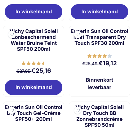
In winkelmand
In winkelmand
Vichy Capital Soleil
Eucerin Sun Oil Control
Zonbeschermend
Mist Transparent Dry
Water Bruine Teint
Touch SPF30 200ml
SPF50 200ml
Van 25,49 voor 
€19,12
€25,49
Van 27,95 voor 25,16
€25,16
€27,95
Binnenkort
In winkelmand
leverbaar
Eucerin Sun Oil Control
Vichy Capital Soleil
Dry Touch Gel-Crème
Dry Touch BB
SPF50+ 200ml
Zonnebrandcrème
SPF50 50ml