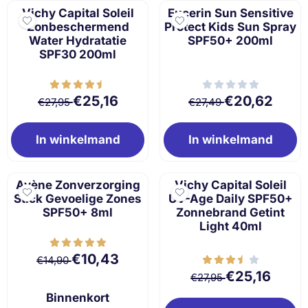
Vichy Capital Soleil
Eucerin Sun Sensitive
Zonbeschermend
Protect Kids Sun Spray
Water Hydratatie
SPF50+ 200ml
SPF30 200ml
Van 27,95 voor 25,16
Van 27,49 voor 
€25,16
€20,62
€27,95
€27,49
In winkelmand
In winkelmand
Avène Zonverzorging
Vichy Capital Soleil
Stick Gevoelige Zones
UV-Age Daily SPF50+
SPF50+ 8ml
Zonnebrand Getint
Light 40ml
Van 14,90 voor 10,43
€10,43
€14,90
Van 27,95 voor 2
€25,16
€27,95
Binnenkort