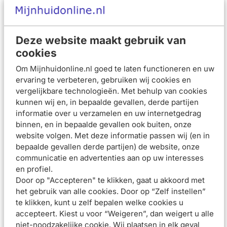
wordt snel opgenomen dankzij de lichte, ongeparfumeerde
en niet-plakkerige textuur.
Deze website maakt gebruik van
Egaliseert de teint onmiddelijk
cookies
Biedt extra bescherming tegen door HEVIS veroorzaakte
tekenen van veroudering
Om Mijnhuidonline.nl goed te laten functioneren en uw
Gebruiksadvies
ervaring te verbeteren, gebruiken wij cookies en
vergelijkbare technologieën. Met behulp van cookies
Breng de zonnebescherming royaal aan vóór het zonnen en
kunnen wij en, in bepaalde gevallen, derde partijen
breng het regelmatig opnieuw aan, vooral na het zwemmen,
informatie over u verzamelen en uw internetgedrag
transpireren en afdrogen zodat de bescherming in stand
binnen, en in bepaalde gevallen ook buiten, onze
wordt gehouden. Vermindering van de hoeveelheid verlaagt
website volgen. Met deze informatie passen wij (en in
de mate van bescherming significant. Blijf niet te lang in de
bepaalde gevallen derde partijen) de website, onze
communicatie en advertenties aan op uw interesses
zon, ook al gebruik je een zonnebescherming. Overmatige
en profiel.
blootstelling aan de zon is een ernstig gezondheidsrisico.
Door op "Accepteren" te klikken, gaat u akkoord met
Vermijd contact met de ogen. Laat het product intrekken en
het gebruik van alle cookies. Door op “Zelf instellen”
vermijd direct contact met textiel en harde oppervlakken
te klikken, kunt u zelf bepalen welke cookies u
om vlekken te voorkomen.
accepteert. Kiest u voor “Weigeren”, dan weigert u alle
niet-noodzakelijke cookie. Wij plaatsen in elk geval