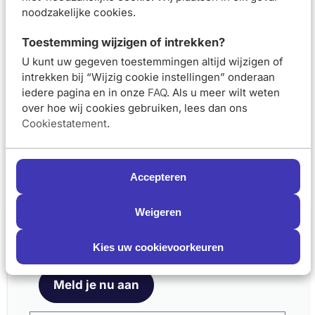
Samenstelling
noodzakelijke cookies.
Beoordelingen (
4
)
Toestemming wijzigen of intrekken?
Aanbevolen artikelen voor
Eucerin Sun
U kunt uw gegeven toestemmingen altijd wijzigen of
Photoaging Control SPF50+ Tinted Medium 50ml
intrekken bij “Wijzig cookie instellingen” onderaan
iedere pagina en in onze
FAQ
. Als u meer wilt weten
Eucerin Sun PLE
Eucerin Sun Sensitive
over hoe wij cookies gebruiken, lees dan ons
Protect Sun Gel-Crème
Protect Kids Sun Spray
Cookiestatement
.
Gezicht en Lichaam
SPF50+ 200ml
SPF50+ 200ml
Accepteren
Van 30,00 voor 22,50
Van 27,49 voor 
€22,50
€20,62
€30,00
€27,49
Weigeren
Schrijf je nu in en ontvang onze nieuwsbrief
Meld je aan voor onze nieuwsbrief
In winkelmand
In winkelmand
en ontvang 5% korting op je eerste bestelling
Kies uw cookievoorkeuren
Eucerin Sun Pigment
Eucerin Sun Oil Control
Meld je nu aan
Control SPF50+ 50ml
Mist Transparent Dry
Touch SPF50 200ml