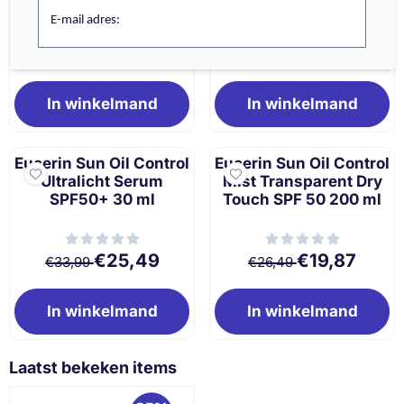
E-mail adres:
Van 27,49 voor 20,62
Van 26,49 voor 
€20,62
€19,87
€27,49
€26,49
In winkelmand
In winkelmand
Eucerin Sun Oil Control
Eucerin Sun Oil Control
Ultralicht Serum
Mist Transparent Dry
SPF50+ 30 ml
Touch SPF 50 200 ml
Van 33,99 voor 25,49
Van 26,49 voor 
€25,49
€19,87
€33,99
€26,49
In winkelmand
In winkelmand
Laatst bekeken items