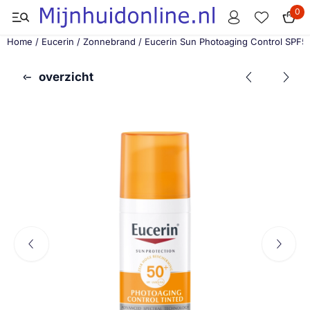
Cookievoorkeuren zijn momenteel gesloten.
0
Home
/
Eucerin
/
Zonnebrand
/
Eucerin Sun Photoaging Control SPF
overzicht