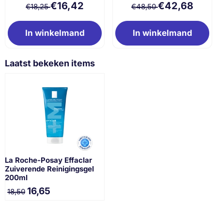
Van 18,25 voor 16,42
Van 48,50 voor 
€16,42
€42,68
€18,25
€48,50
In winkelmand
In winkelmand
Laatst bekeken items
La Roche-Posay Effaclar
Zuiverende Reinigingsgel
200ml
16,65
18,50