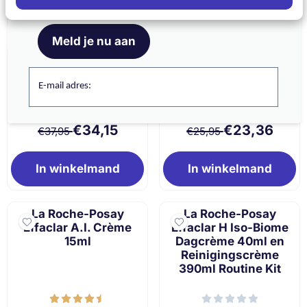
en ontvang 5% korting op je eerste bestelling
In winkelmand
In winkelmand
Meld je nu aan
La Roche-Posay
La Roche-Posay
Effaclar A.Z. Gel-
Effaclar Mat Dagcrème
Crème 40ml
40ml
E-mail adres:
Van 37,95 voor 34,15
Van 25,95 voor 
€34,15
€23,36
€37,95
€25,95
In winkelmand
In winkelmand
La Roche-Posay
La Roche-Posay
Effaclar A.I. Crème
Effaclar H Iso-Biome
15ml
Dagcrème 40ml en
Reinigingscrème
390ml Routine Kit