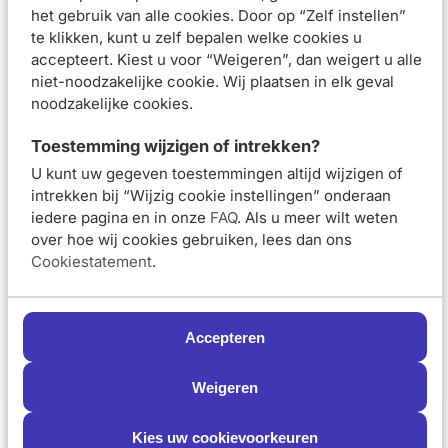
beweeg in cirkels over de huid en masseer het product
het gebruik van alle cookies. Door op “Zelf instellen”
zachtjes in. Focus hierbij op de t-zone en de nek.
te klikken, kunt u zelf bepalen welke cookies u
Stap 4: Spoel voorzichtig af met koud water om de poriën
accepteert. Kiest u voor “Weigeren”, dan weigert u alle
te sluiten en dep je gezicht droog met een schone
niet-noodzakelijke cookie. Wij plaatsen in elk geval
handdoek.
noodzakelijke cookies.
Samenstelling
Toestemming wijzigen of intrekken?
Beoordelingen (
5
)
U kunt uw gegeven toestemmingen altijd wijzigen of
intrekken bij “Wijzig cookie instellingen” onderaan
Aanbevolen artikelen voor
La Roche-Posay
iedere pagina en in onze
FAQ
. Als u meer wilt weten
Effaclar Zuiverende Reinigingsgel 200ml
over hoe wij cookies gebruiken, lees dan ons
Cookiestatement
.
La Roche-Posay
La Roche-Posay
Effaclar Micellair
Effaclar DUO +M
Reinigingswater
Unifiant Medium
Accepteren
200ml
Dagcrème 40ml
Weigeren
Van 18,50 voor 16,65
Van 23,75 voor 
€16,65
€21,38
€18,50
€23,75
Schrijf je nu in en ontvang onze nieuwsbrief
Meld je aan voor onze nieuwsbrief
Kies uw cookievoorkeuren