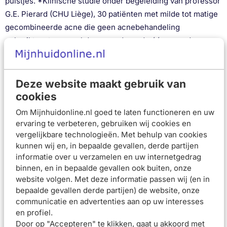
puistjes. *Klinische studie onder begeleiding van professor
G.E. Pierard (CHU Liège), 30 patiënten met milde tot matige
gecombineerde acne die geen acnebehandeling
gebruikten, tweemaal daags, gedurende één maand.
Klinische en biometeorologische bevindingen door
dermatologen betrokken bij het onderzoek.
Deze website maakt gebruik van
Speciaal aangepaste en zeer tolerante reiniging voor de
huid die gevoelig is voor acne
cookies
Effaclar schuimende gel +M reinigt de huid en behoudt
Om Mijnhuidonline.nl goed te laten functioneren en uw
tegelijkertijd de PH-balans van de huid
ervaring te verbeteren, gebruiken wij cookies en
Het verwijdert onzuiverheden en overtollig talg
vergelijkbare technologieën. Met behulp van cookies
Niet-comedogeen, dus het verstopt de poriën niet
kunnen wij en, in bepaalde gevallen, derde partijen
Reinigingsgel voor dagelijks gebruik
informatie over u verzamelen en uw internetgedrag
Gebruiksadvies
binnen, en in bepaalde gevallen ook buiten, onze
Stap 1: Was eerst de handen en nagels goed.
website volgen. Met deze informatie passen wij (en in
Stap 2: Meng de dagelijkse reinigingsgel ‘s ochtends en
bepaalde gevallen derde partijen) de website, onze
’s avonds met lauw-warm water (om de poriën goed te
communicatie en advertenties aan op uw interesses
reinigen) en laat het geheel schuimen in de handen.
en profiel.
Stap 3: Breng de reinigingsgel aan op het gezicht,
Door op "Accepteren" te klikken, gaat u akkoord met