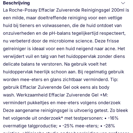
Beschrijving
La Roche-Posay Effaclar Zuiverende Reinigingsgel 200ml is
een milde, maar doeltreffende reiniging voor een vettige
huid bij tieners en volwassenen, die de huid ontdoet van
onzuiverheden en de pH-balans tegelijkertijd respecteert,
nu verbeterd door de microbiome science. Deze frisse
gelreiniger is ideaal voor een huid neigend naar acne. Het
verwijdert vuil en talg van het huidoppervlak zonder diens
delicate balans te verstoren. Na gebruik voelt het
huidoppervlak heerlijk schoon aan. Bij regelmatig gebruik
worden mee-eters en glans zichtbaar verminderd. Tip:
gebruik Effaclar Zuiverende Gel ook eens als body
wash. Werkzaamheid Effaclar Zuiverende Gel +M:
vermindert pukkeltjes en mee-eters volgens onderzoek
Deze aangename reinigingsgel is uitvoerig getest. Zo bleek
het volgende uit onderzoek* met testpersonen: • -16%
overmatige talgproductie; • -25% mee-eters; • -28%