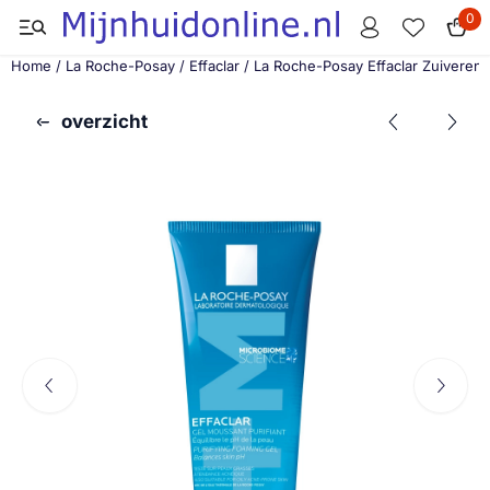
Cookievoorkeuren zijn momenteel gesloten.
0
Home
/
La Roche-Posay
/
Effaclar
/
La Roche-Posay Effaclar Zuiveren
overzicht