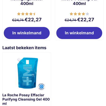
400ml
400ml
Van 24,74 voor 22,27
Van 24,74 voor 
€22,27
€22,27
€24,74
€24,74
In winkelmand
In winkelmand
Laatst bekeken items
La Roche Posay Effaclar
Purifyng Cleansing Gel 400
ml