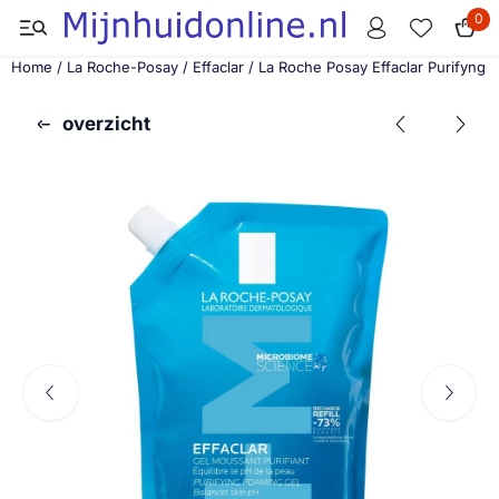
Cookievoorkeuren zijn momenteel gesloten.
0
Home
/
La Roche-Posay
/
Effaclar
/
La Roche Posay Effaclar Purifyng 
overzicht