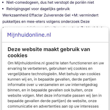
Niet-comedogeen, dus het verstopt de poriën niet
Reinigingsgel voor dagelijks gebruik
Werkzaamheid Effaclar Zuiverende Gel +M: vermindert
pukkeltjes en mee-eters volgens onderzoek Deze
aangename reinigingsgel is uitvoerig getest. Zo bleek het
volgende uit onderzoek* met testpersonen: • -16%
overmatige talgproductie; • -25% mee-eters; • -28%
puistjes. *Klinische studie onder begeleiding van professor
Deze website maakt gebruik van
G.E. Pierard (CHU Liège), 30 patiënten met milde tot matige
cookies
gecombineerde acne die geen acnebehandeling
Om Mijnhuidonline.nl goed te laten functioneren en uw
gebruikten, tweemaal daags, gedurende één maand.
ervaring te verbeteren, gebruiken wij cookies en
Klinische en biometeorologische bevindingen door
vergelijkbare technologieën. Met behulp van cookies
dermatologen betrokken bij het onderzoek.
kunnen wij en, in bepaalde gevallen, derde partijen
informatie over u verzamelen en uw internetgedrag
Instruction of Use
binnen, en in bepaalde gevallen ook buiten, onze
website volgen. Met deze informatie passen wij (en in
Was eerst de handen en nagels goed. Meng vervolgens de
bepaalde gevallen derde partijen) de website, onze
dagelijkse reinigingsgel ‘s ochtends en ’s avonds met lauw-
communicatie en advertenties aan op uw interesses
warm water om de poriën goed te reinigen en laat het