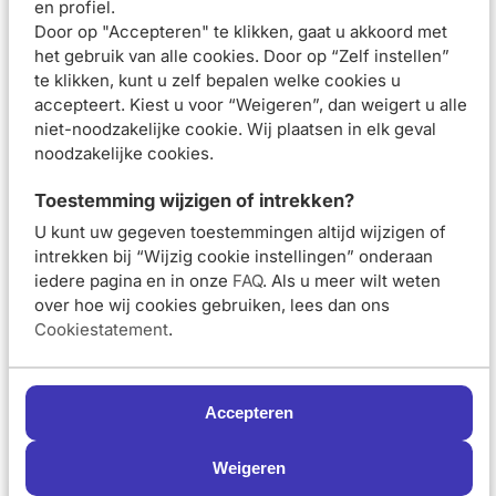
en profiel.
geheel schuimen in de handen. Breng daarna de
Door op "Accepteren" te klikken, gaat u akkoord met
reinigingsgel aan op het gezicht, beweeg in cirkels over de
het gebruik van alle cookies. Door op “Zelf instellen”
huid en masseer het product zachtjes in. Focus hierbij op
te klikken, kunt u zelf bepalen welke cookies u
accepteert. Kiest u voor “Weigeren”, dan weigert u alle
de t-zone en de nek. Als laatste, spoel voorzichtig af met
niet-noodzakelijke cookie. Wij plaatsen in elk geval
koud water om de poriën te sluiten en dep je gezicht droog
noodzakelijke cookies.
met een schone handdoek.
Toestemming wijzigen of intrekken?
Samenstelling
U kunt uw gegeven toestemmingen altijd wijzigen of
Beoordelingen (
0
)
intrekken bij “Wijzig cookie instellingen” onderaan
iedere pagina en in onze
FAQ
. Als u meer wilt weten
Aanbevolen artikelen voor
La Roche Posay
over hoe wij cookies gebruiken, lees dan ons
Effaclar Purifyng Cleansing Gel 400 ml
Cookiestatement
.
La Roche-Posay
La Roche-Posay
Effaclar Zuiverende
Effaclar H Iso-Biome
Reinigingsgel 200ml
Dagcrème 40ml en
Accepteren
Reinigingscrème
390ml Routine Kit
Weigeren