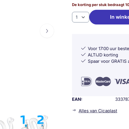
De korting per stuk bedraagt
1
Aantal
In wink
Voor 17:00 uur best
ALTIJD korting
Spaar voor GRATIS a
EAN
33378
Alles van Cicaplast