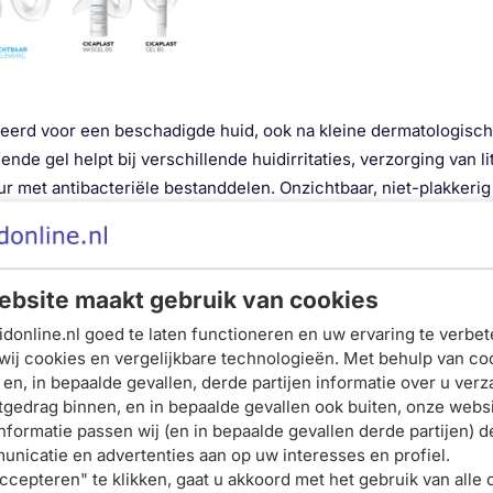
leerd voor een beschadigde huid, ook na kleine dermatologis
nde gel helpt bij verschillende huidirritaties, verzorging van
ur met antibacteriële bestanddelen. Onzichtbaar, niet-plakkerig
wordt gelegd. Werkzaamheid Cicaplast Gel B5 volgens onderzoe
 een niet-behandelde zone.
de huid.
bsite maakt gebruik van cookies
donline.nl goed te laten functioneren en uw ervaring te verbet
dermatoloog volgen.
wij cookies en vergelijkbare technologieën. Met behulp van co
 en, in bepaalde gevallen, derde partijen informatie over u ver
Schrijf je nu in en ontvang onze nieuwsbrief
tgedrag binnen, en in bepaalde gevallen ook buiten, onze websi
nformatie passen wij (en in bepaalde gevallen derde partijen) d
Meld je aan voor onze
nicatie en advertenties aan op uw interesses en profiel.
ccepteren" te klikken, gaat u akkoord met het gebruik van alle 
nieuwsbrief