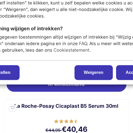
lf instellen” te klikken, kunt u zelf bepalen welke cookies u ac
en ontvang 5% korting op je
r “Weigeren”, dan weigert u alle niet-noodzakelijke cookie. Wij
y Cicaplast Gel B5 40ml
noodzakelijke cookies.
eerste bestelling
ng wijzigen of intrekken?
gegeven toestemmingen altijd wijzigen of intrekken bij “Wijzig
Meld je nu aan
La Roche-Posay Cicaplast Lippen 7.5ml
en” onderaan iedere pagina en in onze
FAQ
. Als u meer wilt wet
s gebruiken, lees dan ons
Cookiestatement
.
Van 9,24 voor 8,32
€8,32
€9,24
E-mail adres:
tellen
Weigeren
Acc
In winkelmand
La Roche-Posay Cicaplast B5 Serum 30ml
Van 44,95 voor 40,46
€40,46
€44,95