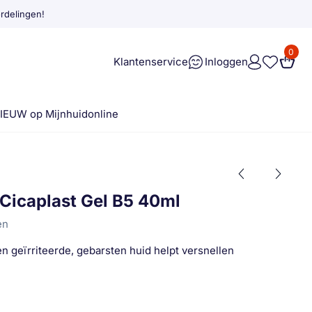
rdelingen!
0
Klantenservice
Inloggen
IEUW op Mijnhuidonline
Cicaplast Gel B5 40ml
en
en geïrriteerde, gebarsten huid helpt versnellen