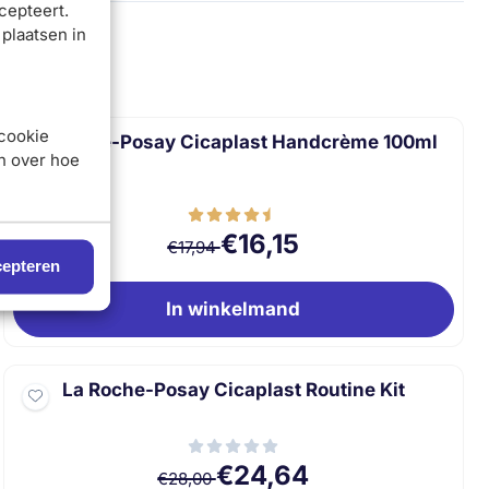
cepteert.
 plaatsen in
 cookie
La Roche-Posay Cicaplast Handcrème 100ml
en over hoe
Van 17,94 voor 16,15
€16,15
€17,94
epteren
In winkelmand
La Roche-Posay Cicaplast Routine Kit
Van 28,00 voor 24,64
€24,64
€28,00