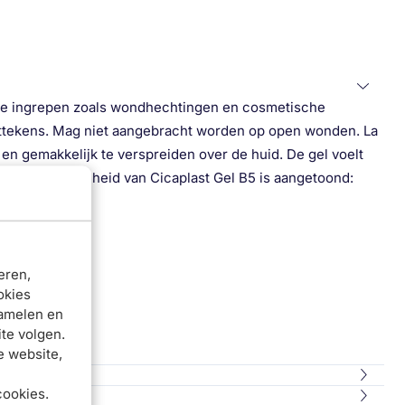
che ingrepen zoals wondhechtingen en cosmetische
 littekens. Mag niet aangebracht worden op open wonden. La
 en gemakkelijk te verspreiden over de huid. De gel voelt
k De werkzaamheid van Cicaplast Gel B5 is aangetoond:
eren,
okies
zamelen en
te volgen.
e website,
cookies.