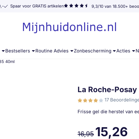
,-
Spaar voor GRATIS artikelen
9,3/10 van 18.500+ beoo
g
Bestsellers
Routine Advies
Zonbescherming
Acties
N
 B5 40ml
La Roche-Posay 
17 Beoordeling
Frisse gel die herstel van e
15,26
16,95