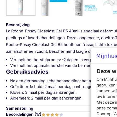
Beschrijving
La Roche-Posay Cicaplast Gel B5 40ml is speciaal geformu
peelings of laserbehandelingen. Deze aangename, doeltreffe
Roche-Posay Cicaplast Gel B5 heeft een frisse, lichte textu
aan alsof er een zacht, beschermend laagje over de huid 
Versnelt het herstelproces: -2 dagen in vergelijking met
Versnelt het optimale herstel van de barrièrefunctie van 
Deze we
Gebruiksadvies
Om Mijnhui
Na een dermatologische behandeling: het advies van de 
gebruiken 
Geïrriteerde huid: 2 maal per dag aanbrengen.
kunnen wij
Kloven: 3 maal per dag aanbrengen.
uw interne
Algemeen: 2 maal per dag aanbrengen.
Met deze i
onze commu
Samenstelling
Door op "A
Beoordelingen (
17
)