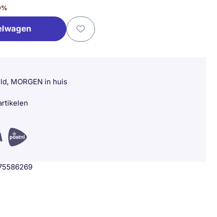
0
%
elwagen
eld, MORGEN in huis
rtikelen
75586269