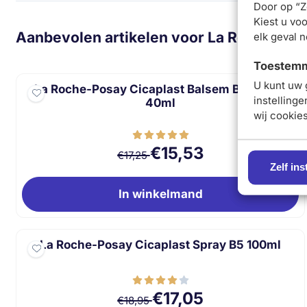
Door op “Ze
Kiest u voo
Aanbevolen artikelen voor
La Roche-Posa
elk geval 
Toestemmi
U kunt uw 
La Roche-Posay Cicaplast Balsem B5 SPF50
instelling
40ml
wij cookie
Van 17,25 voor 15,53
€15,53
€17,25
Zelf ins
In winkelmand
La Roche-Posay Cicaplast Spray B5 100ml
Van 18,95 voor 17,05
€17,05
€18,95