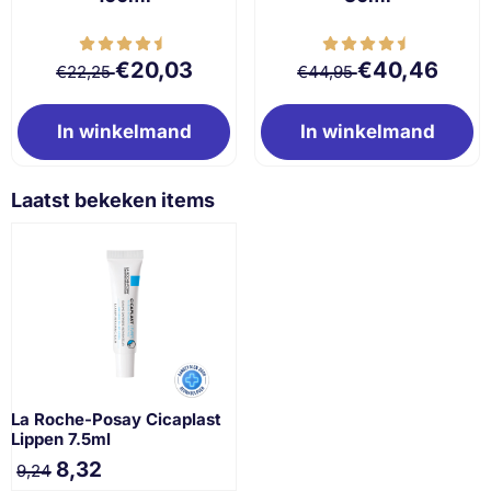
Van 22,25 voor 20,03
Van 44,95 voor
€20,03
€40,46
€22,25
€44,95
In winkelmand
In winkelmand
Laatst bekeken items
La Roche-Posay Cicaplast
Lippen 7.5ml
8,32
9,24