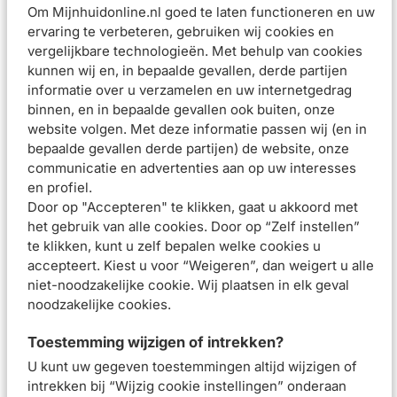
buitenaf (zoals luchtvervuiling)
Om Mijnhuidonline.nl goed te laten functioneren en uw
Helpt de huidbarrière te herstellen
ervaring te verbeteren, gebruiken wij cookies en
Voorkomt toekomstige huidirritaties op de lippen
vergelijkbare technologieën. Met behulp van cookies
Verbetert het huidcomfort op lange termijn
kunnen wij en, in bepaalde gevallen, derde partijen
Gebruiksadvies
informatie over u verzamelen en uw internetgedrag
binnen, en in bepaalde gevallen ook buiten, onze
Stap 1: Breng de lippenbalsem zo vaak als nodig aan op de
website volgen. Met deze informatie passen wij (en in
lippen.
bepaalde gevallen derde partijen) de website, onze
Stap 2: Stip desgewenst ook andere droge delen van de
communicatie en advertenties aan op uw interesses
huid aan met Cicaplast Lippen, om een ruwe, droge huid
en profiel.
tegen te gaan.
Door op "Accepteren" te klikken, gaat u akkoord met
Samenstelling
het gebruik van alle cookies. Door op “Zelf instellen”
Beoordelingen (
6
)
te klikken, kunt u zelf bepalen welke cookies u
accepteert. Kiest u voor “Weigeren”, dan weigert u alle
Aanbevolen artikelen voor
La Roche-Posay
niet-noodzakelijke cookie. Wij plaatsen in elk geval
Cicaplast Lippen 7.5ml
noodzakelijke cookies.
Toestemming wijzigen of intrekken?
La Roche-Posay
La Roche-Posay
Cicaplast Wasgel B5+
Cicaplast Handcrème
U kunt uw gegeven toestemmingen altijd wijzigen of
200ml
50ml
intrekken bij “Wijzig cookie instellingen” onderaan