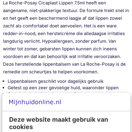
La Roche-Posay Cicaplast Lippen 7.5ml heeft een
aangename, niet-plakkerige textuur. De formule trekt snel in
en het geeft een beschermend laagje af dat lippen zowel
zacht als comfortabel doet aanvoelen. Het is een ware
redder-in-nood, een herstelcrème die alledaagse irritaties
langdurig verlicht. Hypoallergeen, zonder parfum. Van
winter tot zomer, gebarsten lippen kunnen zich ineens
voordoen en dat kan behoorlijk wat irritatie veroorzaken.
Deze herstellende lippenbalsem van La Roche-Posay is de
remedie om scheurtjes te helpen voorkomen.
Lippenbalsem geschikt voor dagelijks gebruik
Getest op een zeer gevoelige huid, waaronder lippen
Gaat dehydratatie op korte termijn tegen
Brengt onmiddellijk verlichting, waarbij gebarsten en
geïrriteerde zones tot rust worden gebracht
Verzacht alledaagse irritaties zoals kloofjes en barsten
Deze website maakt gebruik van
Bevordert het herstel van de huidbarrière in zijn geheel,
cookies
waardoor deze beter beschermd is tegen invloeden van