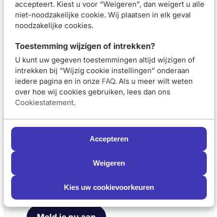
onzuiverheden.
accepteert. Kiest u voor “Weigeren”, dan weigert u alle
niet-noodzakelijke cookie. Wij plaatsen in elk geval
Samenstelling
noodzakelijke cookies.
Beoordelingen (
1
)
Toestemming wijzigen of intrekken?
Aanbevolen artikelen voor
Vichy Dermablend
U kunt uw gegeven toestemmingen altijd wijzigen of
Cover Matte Gezichtspoeder nr45 Gold 9,5gr
intrekken bij “Wijzig cookie instellingen” onderaan
iedere pagina en in onze
FAQ
. Als u meer wilt weten
Vichy Dermablend 3D
Vichy Dermablend
over hoe wij cookies gebruiken, lees dan ons
Correctie Foundation
Cover Matte
Cookiestatement
.
nr25 Nude 30ml
Gezichtspoeder nr25
Nude 9,5gr
Accepteren
Van 26,95 voor 24,25
Van 26,95 voor 
€24,25
€24,25
€26,95
€26,95
Weigeren
Schrijf je nu in en ontvang onze nieuwsbrief
In winkelmand
In winkelmand
Meld je aan voor onze nieuwsbrief
Kies uw cookievoorkeuren
en ontvang 5% korting op je eerste bestelling
Vichy Dermablend
Vichy Dermablend
Meld je nu aan