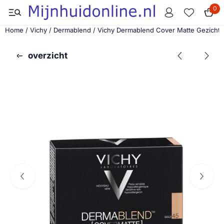
Cookievoorkeuren zijn momenteel gesloten.
0
Home
/
Vichy
/
Dermablend
/
Vichy Dermablend Cover Matte Gezichts
overzicht