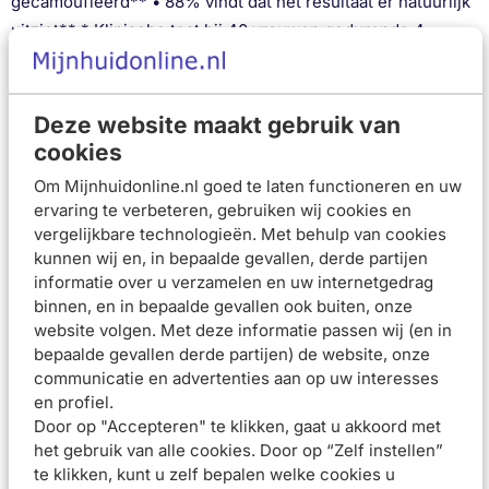
gecamoufleerd** • 88% vindt dat het resultaat er natuurlijk
uitziet** * Klinische test bij 40 vrouwen gedurende 4
weken. ** Zelfevaluatie, 63 vrouwen na 1 week.
Dekkende poederfoundation voor dagelijks gebruik
Geschikt voor elk huidtype, waaronder een gevoelige en
Deze website maakt gebruik van
onzuivere huid
cookies
Camoufleert een onregelmatige huidtextuur en
Om Mijnhuidonline.nl goed te laten functioneren en uw
onzuiverheden
ervaring te verbeteren, gebruiken wij cookies en
Bedekt zelfs hevig gekleurde imperfecties goed
vergelijkbare technologieën. Met behulp van cookies
Vervaagt imperfecties bij regelmatig gebruik
kunnen wij en, in bepaalde gevallen, derde partijen
Met een matte finish die de hele dag aanhoudt
informatie over u verzamelen en uw internetgedrag
Niet-comedogeen en hypoallergeen
binnen, en in bepaalde gevallen ook buiten, onze
Gebruiksadvies
website volgen. Met deze informatie passen wij (en in
Breng de foundation poeder aan op een gereinigde huid.
bepaalde gevallen derde partijen) de website, onze
Neem een passende hoeveelheid product op met het
communicatie en advertenties aan op uw interesses
sponsje, maak daarbij kleine draaiende bewegingen.
en profiel.
Strijk het product zachtjes vanuit het midden naar de
Door op "Accepteren" te klikken, gaat u akkoord met
buitenkant van het gezicht uit voor een gelijkmatig effect.
het gebruik van alle cookies. Door op “Zelf instellen”
Breng desgewenst extra product aan op sterk zichtbare
te klikken, kunt u zelf bepalen welke cookies u