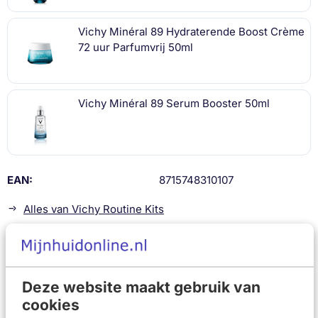
Vichy Minéral 89 Hydraterende Boost Crème
72 uur Parfumvrij 50ml
Vichy Minéral 89 Serum Booster 50ml
EAN
8715748310107
Alles van Vichy Routine Kits
Beschrijving
Vichy Minèral 89 Ooggel 15ml
. Verfrissende oogverzorging
die de huid versterkt en tot 24 uur hydrateert.
Deze website maakt gebruik van
Vichy Minéral 89 Hydraterende Boost Crème 72 uur
cookies