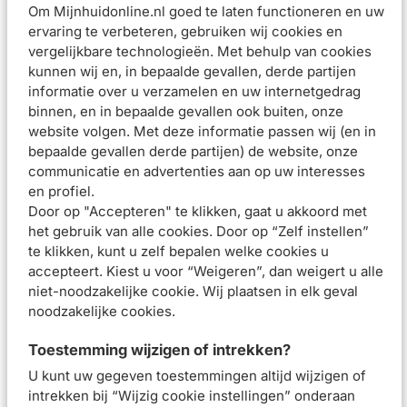
Parfumvrij 50ml
. Een rijke, smeltende crème die de
Om Mijnhuidonline.nl goed te laten functioneren en uw
huidbarrière versterkt dankzij actieve ingrediënten die 3
ervaring te verbeteren, gebruiken wij cookies en
lagen diep in de epidermis van de huid doordringen, voor
vergelijkbare technologieën. Met behulp van cookies
kunnen wij en, in bepaalde gevallen, derde partijen
een 3-daags hydraterend effect.
informatie over u verzamelen en uw internetgedrag
Vichy Minéral 89 Serum Booster 50ml
. Dagelijkse booster
binnen, en in bepaalde gevallen ook buiten, onze
met hyaluronzuur en 89% Mineraliserend Thermaal Water
website volgen. Met deze informatie passen wij (en in
voor een sterkere huid.
bepaalde gevallen derde partijen) de website, onze
communicatie en advertenties aan op uw interesses
en profiel.
Beoordelingen (
3
)
Door op "Accepteren" te klikken, gaat u akkoord met
het gebruik van alle cookies. Door op “Zelf instellen”
Aanbevolen artikelen voor
Vichy Minéral 89
te klikken, kunt u zelf bepalen welke cookies u
Hydratatie Boost Routine kit
accepteert. Kiest u voor “Weigeren”, dan weigert u alle
niet-noodzakelijke cookie. Wij plaatsen in elk geval
Vichy Liftactiv Retinol
Vichy Dercos Sterker
noodzakelijke cookies.
Specialist Anti-
en Vitaler Haar Routine
Rimpels Nacht Routine
Kit
Toestemming wijzigen of intrekken?
Kit
U kunt uw gegeven toestemmingen altijd wijzigen of
intrekken bij “Wijzig cookie instellingen” onderaan