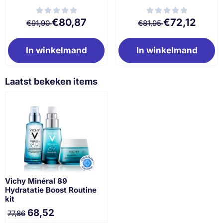
Van 91,90 voor 80,87
Van 81,95 voor 7
€80,87
€72,12
€91,90
€81,95
In winkelmand
In winkelmand
Laatst bekeken items
Vichy Minéral 89
Hydratatie Boost Routine
kit
68,52
77,86