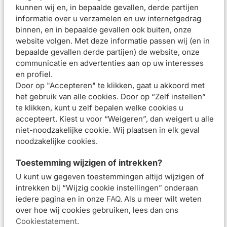
kunnen wij en, in bepaalde gevallen, derde partijen
informatie over u verzamelen en uw internetgedrag
Annelies
•
2 APR. 2026
binnen, en in bepaalde gevallen ook buiten, onze
Beoordeling:
website volgen. Met deze informatie passen wij (en in
Helaas voor mij geen goede koop. De facewash is te heftig
bepaalde gevallen derde partijen) de website, onze
voor mijn huidtype, waardoor ik juist meer puistjes en
communicatie en advertenties aan op uw interesses
ontstekingen krijg. Dit was me niet helemaal duidelijk bij de
en profiel.
omschrijving op de site, omdat het ook goed zou zijn tegen
Door op "Accepteren" te klikken, gaat u akkoord met
pigment en vlekjes/onzuiverheden. Denk wel dat dit een
het gebruik van alle cookies. Door op “Zelf instellen”
goed product zou zijn om echt hardnekkige acne tegen te
te klikken, kunt u zelf bepalen welke cookies u
gaan.
accepteert. Kiest u voor “Weigeren”, dan weigert u alle
niet-noodzakelijke cookie. Wij plaatsen in elk geval
noodzakelijke cookies.
RonK
•
30 OKT. 2025
Beoordeling:
Toestemming wijzigen of intrekken?
Dermo Pure reinigt de huid op een manier dat
U kunt uw gegeven toestemmingen altijd wijzigen of
oneffenheden (bultjes, puistjes) initieel kleiner worden en
intrekken bij “Wijzig cookie instellingen” onderaan
na meervoudig gebruik helemaal verdwijnen. Ik gebruik
iedere pagina en in onze
FAQ
. Als u meer wilt weten
DermoPure sinds geruime tijd als douchegel naar
over hoe wij cookies gebruiken, lees dan ons
tevredenheid. Het is economisch in gebruik en produceert
Cookiestatement
.
een zachte niet (zwaar) geparfumeerde reinigings laag.