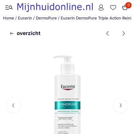
Cookievoorkeuren zijn momenteel gesloten.
0
Home
/
Eucerin
/
DermoPure
/
Eucerin DermoPure Triple Action Reini
overzicht