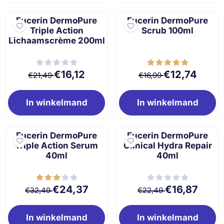
Eucerin DermoPure
Eucerin DermoPure
Triple Action
Scrub 100ml
Lichaamscrème 200ml
Van 21,49 voor 16,12
Van 16,99 voor 1
€16,12
€12,74
€21,49
€16,99
In winkelmand
In winkelmand
Eucerin DermoPure
Eucerin DermoPure
Triple Action Serum
Clinical Hydra Repair
40ml
40ml
Van 32,49 voor 24,37
Van 22,49 voor 
€24,37
€16,87
€32,49
€22,49
In winkelmand
In winkelmand