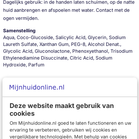
Dagelijks gebruik: in de handen laten schuimen, op de natte
huid aanbrengen en afspoelen met water. Contact met de
ogen vermijden.
Samenstelling
Aqua, Coco-Glucoside, Salicylic Acid, Glycerin, Sodium
Laureth Sulfate, Xanthan Gum, PEG-8, Alcohol Denat.,
Glycolic Acid, Gluconolactone, Phenoxyethanol, Trisodium
Ethylenediamine Disuccinate, Citric Acid, Sodium
Hydroxide, Parfum
Productverantwoordelijke: Beiersdorf AG, Unnastrasse 48,
D-20245, Hamburg, Duitsland, e-mail:
eucerin.huidexpertise@beiersdorf.com, tel.: 00800 49 40
1911. Veiligheidswaarschuwing: Dagelijks gebruik: in de
Deze website maakt gebruik van
handen laten schuimen, op de natte huid aanbrengen en
cookies
afspoelen met water. Contact met de ogen vermijden.
Om Mijnhuidonline.nl goed te laten functioneren en uw
Beoordelingen (
3
)
ervaring te verbeteren, gebruiken wij cookies en
Meest recente reviews
vergelijkbare technologieën. Met behulp van cookies