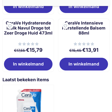
In winkelmand
In winkelmand
CeraVe Hydraterende
CeraVe Intensieve
Melk Navul Droge tot
Herstellende Balsem
Zeer Droge Huid 473ml
88ml
Van 17,55 voor 15,79
Van 15,45 voor 1
€15,79
€13,91
€17,55
€15,45
In winkelmand
In winkelmand
Laatst bekeken items