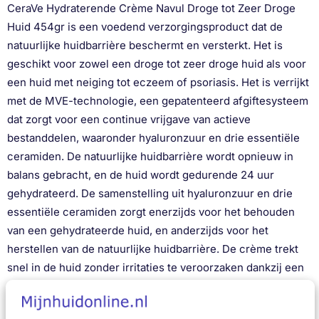
CeraVe Hydraterende Crème Navul Droge tot Zeer Droge
Huid 454gr is een voedend verzorgingsproduct dat de
natuurlijke huidbarrière beschermt en versterkt. Het is
geschikt voor zowel een droge tot zeer droge huid als voor
een huid met neiging tot eczeem of psoriasis. Het is verrijkt
met de MVE-technologie, een gepatenteerd afgiftesysteem
dat zorgt voor een continue vrijgave van actieve
bestanddelen, waaronder hyaluronzuur en drie essentiële
ceramiden. De natuurlijke huidbarrière wordt opnieuw in
balans gebracht, en de huid wordt gedurende 24 uur
gehydrateerd. De samenstelling uit hyaluronzuur en drie
essentiële ceramiden zorgt enerzijds voor het behouden
van een gehydrateerde huid, en anderzijds voor het
herstellen van de natuurlijke huidbarrière. De crème trekt
snel in de huid zonder irritaties te veroorzaken dankzij een
rijke, niet-vette textuur. De formule is non-comedogeen,
hypoallergeen en parfumvrij. Getest door dermatologen.