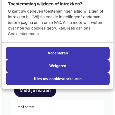
Toestemming wijzigen of intrekken?
Aanbevolen artikelen voor
CeraVe Hydraterende
U kunt uw gegeven toestemmingen altijd wijzigen of
Crème Navul Droge tot Zeer Droge Huid 454gr
intrekken bij “Wijzig cookie instellingen” onderaan
iedere pagina en in onze
FAQ
. Als u meer wilt weten
CeraVe Herstellende
CeraVe Hydraterende
over hoe wij cookies gebruiken, lees dan ons
Handcrème 50ml
crème 454gr
Cookiestatement
.
Van 9,95 voor 8,95
Van 25,65 voor 
€8,95
€23,09
€9,95
€25,65
Accepteren
In winkelmand
In winkelmand
Schrijf je nu in en ontvang onze nieuwsbrief
Weigeren
Meld je aan voor onze nieuwsbrief
en ontvang 5% korting op je eerste bestelling
Kies uw cookievoorkeuren
CeraVe Intensief
CeraVe Intensieve
Hydraterende Lotion
Herstellende Balsem
473ml
50ml
Meld je nu aan
Van 22,95 voor 20,66
Van 11,95 voor 1
€20,66
€10,76
E-mail adres:
€22,95
€11,95