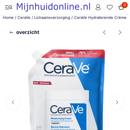
Cookievoorkeuren zijn momenteel gesloten.
0
Home
/
CeraVe
/
Lichaamsverzorging
/
CeraVe Hydraterende Crème Na
overzicht