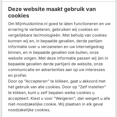
-75% plastic vergeleken met 2 potten van 454gr.
Deze website maakt gebruik van
Hydraterende huidcrème voor een droge tot zeer droge
cookies
huid en huid met neiging tot eczeem of psoriasis
Formule met hyaluronzuur voor een continue hydratatie
Om Mijnhuidonline.nl goed te laten functioneren en uw
van de huid
ervaring te verbeteren, gebruiken wij cookies en
3 essentiële ceramiden (1, 3, 6-II) voor een herstellende
vergelijkbare technologieën. Met behulp van cookies
werking
kunnen wij en, in bepaalde gevallen, derde partijen
MVE-technologie: zorgt voor een continue vrijgave van
informatie over u verzamelen en uw internetgedrag
actieve ingrediënten om de huid 24 uur lang te
binnen, en in bepaalde gevallen ook buiten, onze
hydrateren
website volgen. Met deze informatie passen wij (en in
Non-comedogeen, hypoallergeen, parfumvrij en
bepaalde gevallen derde partijen) de website, onze
dermatologisch getest
communicatie en advertenties aan op uw interesses
Gebruiksadvies
en profiel.
Door op "Accepteren" te klikken, gaat u akkoord met
Breng ruim aan op een droge, schone huid zo vaak als nodig
het gebruik van alle cookies. Door op “Zelf instellen”
of zoals voorgeschreven door een arts. Geschikt voor
te klikken, kunt u zelf bepalen welke cookies u
gebruik op het gezicht, lichaam en zelfs de handen.
accepteert. Kiest u voor “Weigeren”, dan weigert u alle
niet-noodzakelijke cookie. Wij plaatsen in elk geval
Samenstelling
noodzakelijke cookies.
Beoordelingen (
0
)