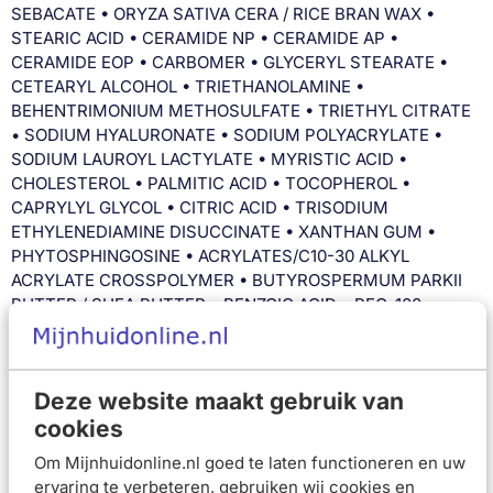
SEBACATE • ORYZA SATIVA CERA / RICE BRAN WAX •
STEARIC ACID • CERAMIDE NP • CERAMIDE AP •
CERAMIDE EOP • CARBOMER • GLYCERYL STEARATE •
CETEARYL ALCOHOL • TRIETHANOLAMINE •
BEHENTRIMONIUM METHOSULFATE • TRIETHYL CITRATE
• SODIUM HYALURONATE • SODIUM POLYACRYLATE •
SODIUM LAUROYL LACTYLATE • MYRISTIC ACID •
CHOLESTEROL • PALMITIC ACID • TOCOPHEROL •
CAPRYLYL GLYCOL • CITRIC ACID • TRISODIUM
ETHYLENEDIAMINE DISUCCINATE • XANTHAN GUM •
PHYTOSPHINGOSINE • ACRYLATES/C10-30 ALKYL
ACRYLATE CROSSPOLYMER • BUTYROSPERMUM PARKII
BUTTER / SHEA BUTTER • BENZOIC ACID • PEG-100
STEARATE
Responsible address: 62, Quai Charles Pasqua – 92300
Deze website maakt gebruik van
LEVALLOIS-PERRET France. Responsible Contact:
cookies
consumercareNL@loreal.com. NL Safety warning: Bij
contact met de ogen onmiddellijk en overvloedig spoelen.
Om Mijnhuidonline.nl goed te laten functioneren en uw
FR Safety warning: En cas de contact avec les yeux, les
ervaring te verbeteren, gebruiken wij cookies en