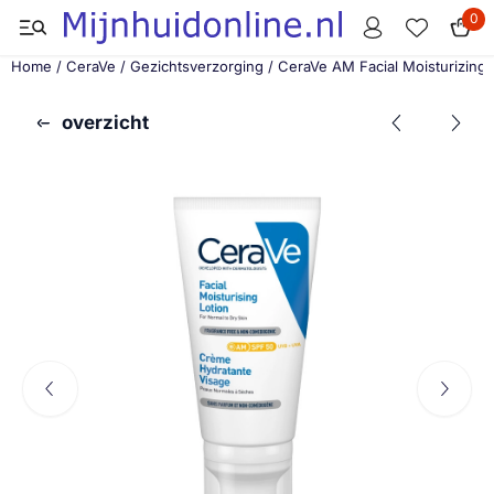
Cookievoorkeuren zijn momenteel gesloten.
0
Home
/
CeraVe
/
Gezichtsverzorging
/
CeraVe AM Facial Moisturizing
overzicht