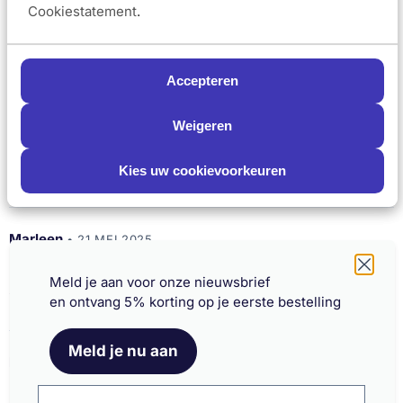
Cookiestatement
.
maar zodra het ingetrokken is is hij zo goed als onzichtbaar.
Laat een lichte glans over op het gezicht, wat een beetje
vettig aandoet. Doet wat het belooft!
Accepteren
Ingrid
•
1 JUL. 2025
Weigeren
Beoordeling:
Fijne neutrale dagcrème met SPF50. Mijn gevoelige huid
Kies uw cookievoorkeuren
reageert er goed op.
Marleen
•
21 MEI 2025
Beoordeling:
Schrijf je nu in en ontvang onze nieuwsbrief
Fijn en smeerbaar, gelijk n beschermende sunfactor erin..
Meld je aan voor onze nieuwsbrief
ideaal!
en ontvang 5% korting op je eerste bestelling
Meld je nu aan
Irene
•
20 JUN. 2024
Beoordeling:
Hele goeie hydraterende zonnecreme. Ik gebruik het nu al 8