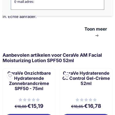
E-mail adres:
maanden. Heb een gepigmenteerde gezicht en nu ziet mijn
gezicht er goed verzorgd uit. Geen witte waas en trekt goed
in. Echte aanrader.
Toon meer
Aanbevolen artikelen voor
CeraVe AM Facial
Moisturizing Lotion SPF50 52ml
CeraVe Onzichtbare
CeraVe Hydraterende
Hydraterende
Oil Control Gel-Crème
Zonnebrandcrème
52ml
SPF50 - 75ml
Van 16,88 voor 15,19
Van 18,65 voor 1
€15,19
€16,78
€16,88
€18,65