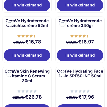
In winkelmand
In winkelmand
CeraVe Hydraterende
CeraVe Hydraterende
Gezichtscrème 52ml
crème 340gr
Van 18,65 voor 16,78
Van 18,85 voor 1
€16,78
€16,97
€18,65
€18,85
In winkelmand
In winkelmand
CeraVe Skin Renewing
CeraVe Hydrating Face
Vitamine C Serum
Fluid SPF50 INT 50ml
30ml
Van 29,75 voor 26,78
Van 19,95 voor 1
€26,78
€17,96
€29,75
€19,95