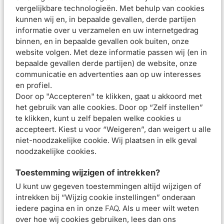
rincer immédiatement et abondamment
vergelijkbare technologieën. Met behulp van cookies
kunnen wij en, in bepaalde gevallen, derde partijen
Beoordelingen (
8
)
informatie over u verzamelen en uw internetgedrag
Meest recente reviews
binnen, en in bepaalde gevallen ook buiten, onze
website volgen. Met deze informatie passen wij (en in
bepaalde gevallen derde partijen) de website, onze
Steffanie
•
11 DEC. 2025
communicatie en advertenties aan op uw interesses
Beoordeling:
en profiel.
De crème is heel fijn en een goede combinatie met mijn
Door op "Accepteren" te klikken, gaat u akkoord met
Meroda foundation. Ik heb het idee dat mijn huid ervan
het gebruik van alle cookies. Door op “Zelf instellen”
opknapt en blijf het dus gebruiken. De prijs is ook mooi en
te klikken, kunt u zelf bepalen welke cookies u
een van de weinige dagcrèmes met factor 50.
accepteert. Kiest u voor “Weigeren”, dan weigert u alle
niet-noodzakelijke cookie. Wij plaatsen in elk geval
noodzakelijke cookies.
•
13 JUL. 2025
Beoordeling:
Toestemming wijzigen of intrekken?
Dit is een van de weinige zonnebrandcrèmes die mijn huid
U kunt uw gegeven toestemmingen altijd wijzigen of
echt kan verdragen. Ik heb een acne-gevoelige huid die
intrekken bij “Wijzig cookie instellingen” onderaan
snel geirriteerd reageert op parfums en toegevoegde
iedere pagina en in onze
FAQ
. Als u meer wilt weten
stoffen. Deze creme had de dermatoloog mij aanbevolen en
over hoe wij cookies gebruiken, lees dan ons
ik gebruik hem graag. Hij lijkt in het begin wit uit te slaan,