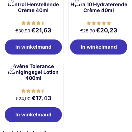
Control Herstellende
Hydra 10 Hydraterende
Crème 40ml
Crème 40ml
Van 30,90 voor 21,63
Van 28,90 voor 
€21,63
€20,23
€30,90
€28,90
In winkelmand
In winkelmand
Avène Tolerance
Reinigingsgel Lotion
400ml
Van 24,90 voor 17,43
€17,43
€24,90
In winkelmand