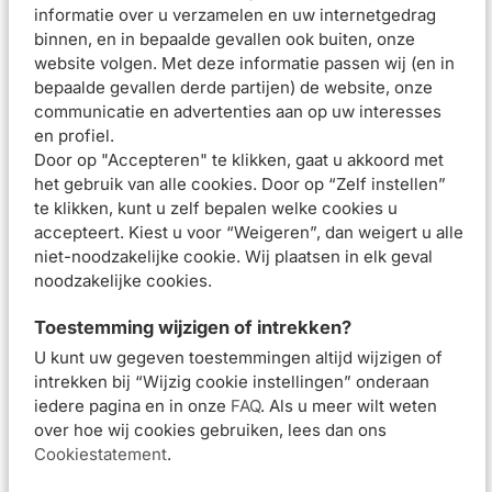
informatie over u verzamelen en uw internetgedrag
CAPRYLIC/CAPRIC TRIGLYCERIDE. GLYCERIN. MYRISTYL
binnen, en in bepaalde gevallen ook buiten, onze
ALCOHOL. CITRUS LIMON (LEMON) PEEL POWDER (CITRUS
website volgen. Met deze informatie passen wij (en in
LIMON PEEL POWDER). DIUTAN GUM. MYRISTYL
bepaalde gevallen derde partijen) de website, onze
GLUCOSIDE. SCLEROTIUM GUM. SODIUM HYALURONATE
communicatie en advertenties aan op uw interesses
en profiel.
Pierre Fabre Laboratoires Dermatologiques Avène.
Door op "Accepteren" te klikken, gaat u akkoord met
Responsible address: Les Cauquillous, 81506, Lavaur Cedex,
het gebruik van alle cookies. Door op “Zelf instellen”
France. Responsible Contact: contact.avene@pierre-
te klikken, kunt u zelf bepalen welke cookies u
fabre.com. Website: https://www.eau-thermale-avene.com
accepteert. Kiest u voor “Weigeren”, dan weigert u alle
Beoordelingen (
2
)
niet-noodzakelijke cookie. Wij plaatsen in elk geval
Meest recente reviews
noodzakelijke cookies.
Toestemming wijzigen of intrekken?
Heleen F.
•
27 JUN. 2025
Beoordeling:
U kunt uw gegeven toestemmingen altijd wijzigen of
Hele fijne, lichte substantie die snel intrekt en je huid zacht
intrekken bij “Wijzig cookie instellingen” onderaan
en soepel houdt. Vorig jaar per ongeluk ontdekt tijdens een
iedere pagina en in onze
FAQ
. Als u meer wilt weten
vakantie in Frankrijk en nu mijn vaste go-to product. Ook
over hoe wij cookies gebruiken, lees dan ons
geschikt voor de gevoelige huid.
Cookiestatement
.