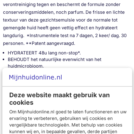
verontreiniging tegen en beschermt de formule zonder
conserveringsmiddelen, noch parfum. De frisse en lichte
textuur van deze gezichtsemulsie voor de normale tot
gemengde huid heeft geen vettig effect en hydrateert
langdurig. *Instrumentele test na 7 dagen, 2 keer/ dag. 30
personen. **Patent aangevraagd.
HYDRATEERT 48u lang non-stop*.
BEHOUDT het natuurlijke evenwicht van het
huidmicrobioom.
RESPECTEERT de huid dankzij de formule met hoge
tolerantie die voor 100% bestaat uit bestanddelen van
natuurlijke oorsprong.
Gebruiksadvies
Deze website maakt gebruik van
cookies
Breng 's morgens en 's avonds aan op het gezicht, de hals
en bij de oogcontouren.
Om Mijnhuidonline.nl goed te laten functioneren en uw
ervaring te verbeteren, gebruiken wij cookies en
vergelijkbare technologieën. Met behulp van cookies
Samenstelling
kunnen wij en, in bepaalde gevallen, derde partijen
AVENE THERMAL SPRING WATER (AVENE AQUA).