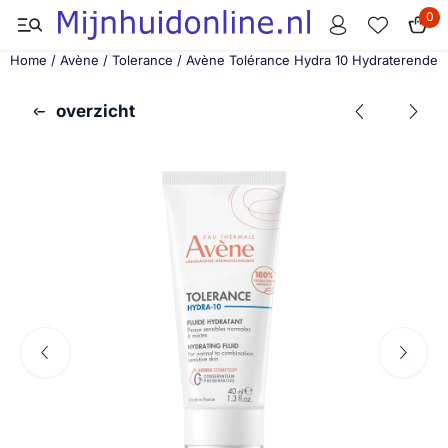
Cookievoorkeuren zijn momenteel gesloten.
0
Home
/
Avène
/
Tolerance
/
Avène Tolérance Hydra 10 Hydraterende F
overzicht