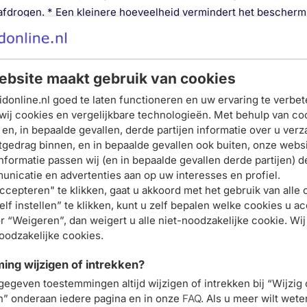
drogen. * Een kleinere hoeveelheid vermindert het beschermi
en de hals aanbrengen. Smeer het hierna uit.
 POLYISOBUTENE. PHENYL TRIMETHICONE. TITANIUM DIOXID
bsite maakt gebruik van cookies
). SQUALANE. TALC. ETHYLHEXYL HYDROXYSTEARATE. POLYETHY
donline.nl goed te laten functioneren en uw ervaring te verbet
D. AVENE THERMAL SPRING WATER (AVENE AQUA). BEESWAX (
wij cookies en vergelijkbare technologieën. Met behulp van co
ENOXYETHANOL. TOCOPHEROL. TOCOPHERYL GLUCOSIDE. TR
 en, in bepaalde gevallen, derde partijen informatie over u ver
Schrijf je nu in en ontvang onze nieuwsbrief
tgedrag binnen, en in bepaalde gevallen ook buiten, onze websi
ible address: Les Cauquillous, 81506, Lavaur Cedex, France. R
nformatie passen wij (en in bepaalde gevallen derde partijen) d
Meld je aan voor onze
nicatie en advertenties aan op uw interesses en profiel.
ccepteren" te klikken, gaat u akkoord met het gebruik van alle 
nieuwsbrief
lf instellen” te klikken, kunt u zelf bepalen welke cookies u ac
en ontvang 5% korting op je
r “Weigeren”, dan weigert u alle niet-noodzakelijke cookie. Wij
noodzakelijke cookies.
eerste bestelling
ng wijzigen of intrekken?
gegeven toestemmingen altijd wijzigen of intrekken bij “Wijzig
Meld je nu aan
en” onderaan iedere pagina en in onze
FAQ
. Als u meer wilt wet