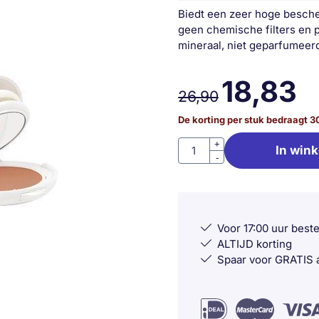
Biedt een zeer hoge besche
geen chemische filters en
mineraal, niet geparfumeer
18,83
26,90
De korting per stuk bedraagt
3
Aantal
+
In win
-
Voor 17:00 uur best
ALTIJD korting
Spaar voor GRATIS a