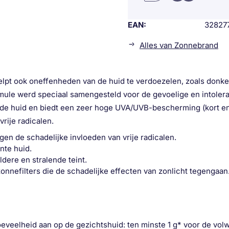
EAN
32827
Alles van Zonnebrand
t ook oneffenheden van de huid te verdoezelen, zoals donker
 formule werd speciaal samengesteld voor de gevoelige en intole
 de huid en biedt een zeer hoge UVA/UVB-bescherming (kort en 
rije radicalen.
en de schadelijke invloeden van vrije radicalen.
nte huid.
ere en stralende teint.
efilters die de schadelijke effecten van zonlicht tegengaan
hoeveelheid aan op de gezichtshuid: ten minste 1 g* voor de v