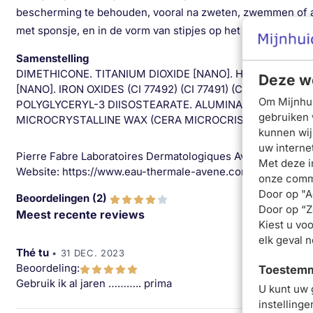
bescherming te behouden, vooral na zweten, zwemmen of af
met sponsje, en in de vorm van stipjes op het hele gezicht 
Samenstelling
DIMETHICONE. TITANIUM DIOXIDE [NANO]. HYDROGENATED
Deze we
[NANO]. IRON OXIDES (CI 77492) (CI 77491) (CI 77499
Om Mijnhui
POLYGLYCERYL-3 DIISOSTEARATE. ALUMINA. STEARIC ACI
gebruiken 
MICROCRYSTALLINE WAX (CERA MICROCRISTALLINA). PH
kunnen wij
uw interne
Pierre Fabre Laboratoires Dermatologiques Avène. Respons
Met deze i
Website: https://www.eau-thermale-avene.com
onze commu
Door op "A
Beoordelingen (
2
)
Door op “Ze
Meest recente reviews
Kiest u voo
elk geval 
Thé tu
•
31 DEC. 2023
Beoordeling:
Toestemmi
Gebruik ik al jaren ……….. prima
U kunt uw 
instelling