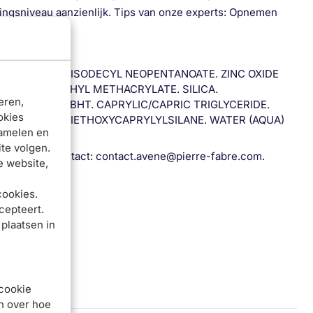
ngsniveau aanzienlijk. Tips van onze experts: Opnemen
E (CI 77891). ISODECYL NEOPENTANOATE. ZINC OXIDE
LENE. POLYMETHYL METHACRYLATE. SILICA.
eren,
CERA ALBA). BHT. CAPRYLIC/CAPRIC TRIGLYCERIDE.
okies
IBEHENIN. TRIETHOXYCAPRYLYLSILANE. WATER (AQUA)
zamelen en
te volgen.
esponsible Contact: contact.avene@pierre-fabre.com.
e website,
cookies.
cepteert.
 plaatsen in
 cookie
en over hoe