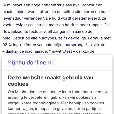
50ml bevat een hoge concentratie aan hyaluronzuur en
niacinamide, twee stoffen die de cellen stimuleren en hun
levensduur verlengen*. De huid wordt geregenereerd: ze
voelt steviger aan, straalt meer en heeft minder rimpels. De
fluweelzachte textuur voelt aangenaam aan op de
huid. Getest op alle huidtypes, zelfs gevoelige. Formule met
92 % ingrediënten van natuurlijke oorsprong. * in-vitrotest
– dankzij de niacinamide. * in-vitrotest – dankzij de
niacinamide. *** Instrumentele meting, 41 gebruiksters,
resultaten na 2 maanden.
• VERNIEUWT de huid door de levensduur van de cellen te
Deze website maakt gebruik van
verlengen.
cookies
Gebruiksadvies
Om Mijnhuidonline.nl goed te laten functioneren en uw
Apart of na uw serum aanbrengen op uw gezicht, hals en
ervaring te verbeteren, gebruiken wij cookies en
vergelijkbare technologieën. Met behulp van cookies
decolleté. Kan 's ochtends en/of 's avonds worden
kunnen wij en, in bepaalde gevallen, derde partijen
gebruikt.