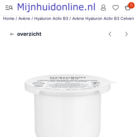
Cookievoorkeuren zijn momenteel gesloten.
0
Home
/
Avène
/
Hyaluron Activ B3
/
Avène Hyaluron Activ B3 Celver
overzicht