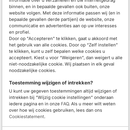
informatie over u verzamelen en uw internetgedrag
binnen, en in bepaalde gevallen ook buiten, onze
Samenstelling
website volgen. Met deze informatie passen wij (en in
Beoordelingen (
0
)
bepaalde gevallen derde partijen) de website, onze
communicatie en advertenties aan op uw interesses
Aanbevolen artikelen voor
Avène Hyaluron Activ
en profiel.
B3 Celvernieuwende Crème Navul 50ml
Door op "Accepteren" te klikken, gaat u akkoord met
het gebruik van alle cookies. Door op “Zelf instellen”
Avène Hyaluron Activ
Avène Hyaluron Activ
te klikken, kunt u zelf bepalen welke cookies u
B3 Oogverzorging
B3 Multi-Intensieve
accepteert. Kiest u voor “Weigeren”, dan weigert u alle
15ml
Nachtcrème 40ml
niet-noodzakelijke cookie. Wij plaatsen in elk geval
noodzakelijke cookies.
Van 37,99 voor 26,60
Van 48,00 voor 
€26,60
€33,60
€37,99
€48,00
Toestemming wijzigen of intrekken?
U kunt uw gegeven toestemmingen altijd wijzigen of
intrekken bij “Wijzig cookie instellingen” onderaan
In winkelmand
In winkelmand
iedere pagina en in onze
FAQ
. Als u meer wilt weten
over hoe wij cookies gebruiken, lees dan ons
Cookiestatement
.
Avène Hyaluron Activ
Avene Hyaluron Activ
B3 Geconcentreerd
B3 Celvernieuwende
Opvullend Serum 30ml
crème 50ml