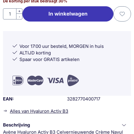
De korting per stuk bedraagt
30
%
Aantal
+
In winkelwagen
-
Voor 17:00 uur besteld, MORGEN in huis
ALTIJD korting
Spaar voor GRATIS artikelen
EAN
3282770400717
Alles van Hyaluron Activ B3
Beschrijving
Avène Hyaluron Activ B3 Celvernieuwende Crème Navul