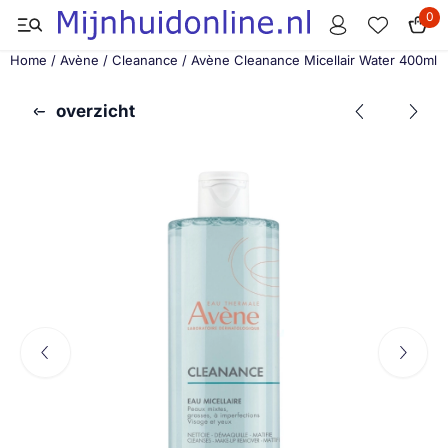
Cookievoorkeuren zijn momenteel gesloten.
0
Home
/
Avène
/
Cleanance
/
Avène Cleanance Micellair Water 400ml
overzicht