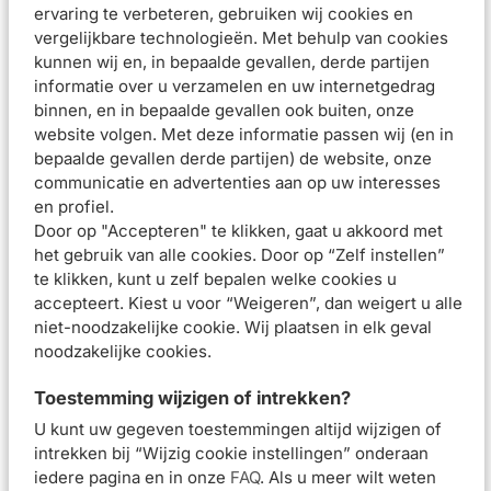
glutaminezuur
ervaring te verbeteren, gebruiken wij cookies en
Gebruiksadvies
vergelijkbare technologieën. Met behulp van cookies
kunnen wij en, in bepaalde gevallen, derde partijen
Breng het product met een wattenschijfje aan op het
informatie over u verzamelen en uw internetgedrag
gezicht en rondom de ogen. Niet afspoelen. Verstuif daarna
binnen, en in bepaalde gevallen ook buiten, onze
wat Thermaal Water van Avène in het gezicht voor een
website volgen. Met deze informatie passen wij (en in
bepaalde gevallen derde partijen) de website, onze
verzachtend effect.
communicatie en advertenties aan op uw interesses
Samenstelling
en profiel.
Beoordelingen (
2
)
Door op "Accepteren" te klikken, gaat u akkoord met
het gebruik van alle cookies. Door op “Zelf instellen”
te klikken, kunt u zelf bepalen welke cookies u
Aanbevolen artikelen voor
Avène Cleanance
Micellair Water 400ml
accepteert. Kiest u voor “Weigeren”, dan weigert u alle
niet-noodzakelijke cookie. Wij plaatsen in elk geval
noodzakelijke cookies.
Avène Cleanance
Avène Cleanance
Hydra Verzachtende
Comedomed
Toestemming wijzigen of intrekken?
Reinigingscrème
Puistjescrème 40ml
200ml
U kunt uw gegeven toestemmingen altijd wijzigen of
intrekken bij “Wijzig cookie instellingen” onderaan
iedere pagina en in onze
FAQ
. Als u meer wilt weten