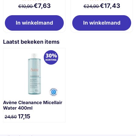
Van 10,90 voor 7,63
Van 24,90 voor 
€7,63
€17,43
€10,90
€24,90
In winkelmand
In winkelmand
Laatst bekeken items
Avène Cleanance Micellair
Water 400ml
17,15
24,50