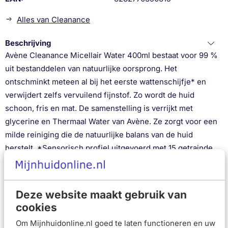
Alles van Cleanance
Beschrijving
Avène Cleanance Micellair Water 400ml bestaat voor 99 %
uit bestanddelen van natuurlijke oorsprong. Het
ontschminkt meteen al bij het eerste wattenschijfje* en
verwijdert zelfs vervuilend fijnstof. Zo wordt de huid
schoon, fris en mat. De samenstelling is verrijkt met
glycerine en Thermaal Water van Avène. Ze zorgt voor een
milde reiniging die de natuurlijke balans van de huid
herstelt. *Sensorisch profiel uitgevoerd met 15 getrainde
panelleden.
VERWIJDERT MAKE-UP: gezicht en ogen, vanaf het
eerste wattenschijfje* *Sensorisch profiel uitgevoerd
Deze website maakt gebruik van
met vijftien getrainde panelleden.
cookies
REINIGT: Verwijdert onzuiverheden en vuildeeltjes
TEINTMATTEREND: Vermindert overtollige talg dankzij
Om Mijnhuidonline.nl goed te laten functioneren en uw