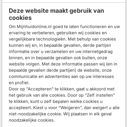
Micellair reinigingswater 400 ml bevat 87% gerecycled
Deze website maakt gebruik van
materiaal. Het flesje is gemaakt van 100% gerecycled
cookies
plastic****. * Evaluatieonderzoek van de resterende
hoeveelheid microdeeltjes na één enkele toepassing bij 22
Om Mijnhuidonline.nl goed te laten functioneren en uw
proefpersonen ** de opperlagen van de huid *** In één
ervaring te verbeteren, gebruiken wij cookies en
vergelijkbare technologieën. Met behulp van cookies
centrum uitgevoerd onderzoek bij 32 proefpersonen met
kunnen wij en, in bepaalde gevallen, derde partijen
een gevoelige huid en gevoelige ogen, met tweemaal daags
informatie over u verzamelen en uw internetgedrag
aanbrengen op gezicht, ogen, lippen en décolleté **** dop
binnen, en in bepaalde gevallen ook buiten, onze
niet meegerekend
website volgen. Met deze informatie passen wij (en in
bepaalde gevallen derde partijen) de website, onze
VERWIJDERT MAKE-UP, VERFRIST EN REINIGT op milde
communicatie en advertenties aan op uw interesses
wijze
en profiel.
HYDRATEERT* dankzij glycerine en trehalose
Door op "Accepteren" te klikken, gaat u akkoord met
BEHOUDT het natuurlijke evenwicht van de huid
het gebruik van alle cookies. Door op “Zelf instellen”
Gebruiksadvies
te klikken, kunt u zelf bepalen welke cookies u
Breng aan met een wattenschijfje. Niet afspoelen.
accepteert. Kiest u voor “Weigeren”, dan weigert u alle
niet-noodzakelijke cookie. Wij plaatsen in elk geval
Samenstelling
noodzakelijke cookies.
Beoordelingen (
2
)