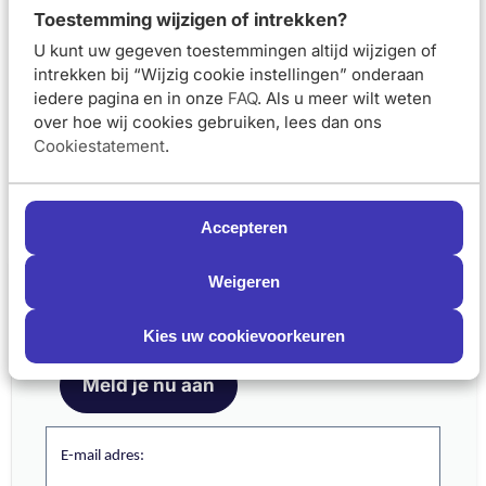
Toestemming wijzigen of intrekken?
Aanbevolen artikelen voor
Avène Les Essentiels
U kunt uw gegeven toestemmingen altijd wijzigen of
Micellair Reinigingswater 400ml
intrekken bij “Wijzig cookie instellingen” onderaan
iedere pagina en in onze
FAQ
. Als u meer wilt weten
Avène Vochtarme en
Avène Kalmerende
over hoe wij cookies gebruiken, lees dan ons
Droge Huid Routine Kit
Tonic gevoelige
Cookiestatement
.
gezicht en ogen 200ml
Van 50,40 voor 41,83
Van 22,50 voor 
€41,83
€15,75
Accepteren
€50,40
€22,50
Schrijf je nu in en ontvang onze nieuwsbrief
Weigeren
In winkelmand
In winkelmand
Meld je aan voor onze nieuwsbrief
en ontvang 5% korting op je eerste bestelling
Kies uw cookievoorkeuren
Avène Les Essentiels
Avène Les Essentiels
Meld je nu aan
Oogmake-up Remover
Reinigingsmelk 200ml
125 ml
E-mail adres:
Van 22,50 voor 15,75
Van 21,50 voor 
€15,75
€15,05
€22,50
€21,50