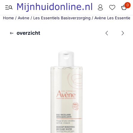
Cookievoorkeuren zijn momenteel gesloten.
0
Home
/
Avène
/
Les Essentiels Basisverzorging
/
Avène Les Essentiels
overzicht