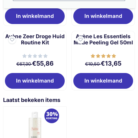
In winkelmand
In winkelmand
Avène Zeer Droge Huid
Avène Les Essentiels
Routine Kit
Milde Peeling Gel 50ml
Van 67,30 voor 55,86
Van 19,50 voor 
€55,86
€13,65
€67,30
€19,50
In winkelmand
In winkelmand
Laatst bekeken items