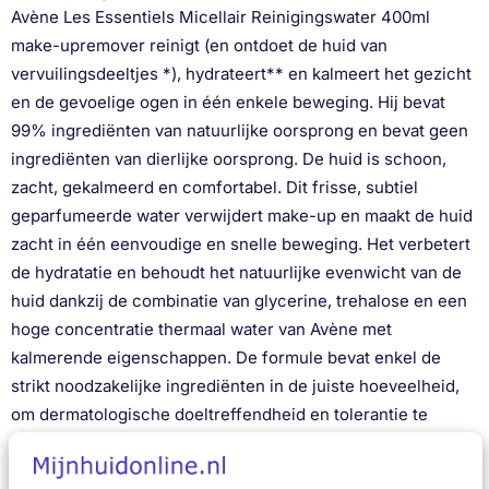
Avène Les Essentiels Micellair Reinigingswater 400ml
make-upremover reinigt (en ontdoet de huid van
vervuilingsdeeltjes *), hydrateert** en kalmeert het gezicht
en de gevoelige ogen in één enkele beweging. Hij bevat
99% ingrediënten van natuurlijke oorsprong en bevat geen
ingrediënten van dierlijke oorsprong. De huid is schoon,
zacht, gekalmeerd en comfortabel. Dit frisse, subtiel
geparfumeerde water verwijdert make-up en maakt de huid
zacht in één eenvoudige en snelle beweging. Het verbetert
de hydratatie en behoudt het natuurlijke evenwicht van de
huid dankzij de combinatie van glycerine, trehalose en een
hoge concentratie thermaal water van Avène met
kalmerende eigenschappen. De formule bevat enkel de
strikt noodzakelijke ingrediënten in de juiste hoeveelheid,
om dermatologische doeltreffendheid en tolerantie te
garanderen***. Het Micellair reinigingswater is geschikt
voor dragers van contactlenzen. De verpakking van het