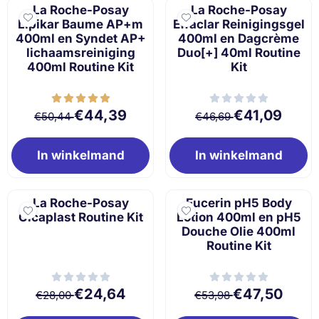
La Roche-Posay
La Roche-Posay
Lipikar Baume AP+m
Effaclar Reinigingsgel
400ml en Syndet AP+
400ml en Dagcrème
lichaamsreiniging
Duo[+] 40ml Routine
400ml Routine Kit
Kit
Van 50,44 voor 44,39
Van 46,69 voor 
€44,39
€41,09
€50,44
€46,69
In winkelmand
In winkelmand
La Roche-Posay
Eucerin pH5 Body
Cicaplast Routine Kit
Lotion 400ml en pH5
Douche Olie 400ml
Routine Kit
Van 28,00 voor 24,64
Van 53,98 voor 
€24,64
€47,50
€28,00
€53,98