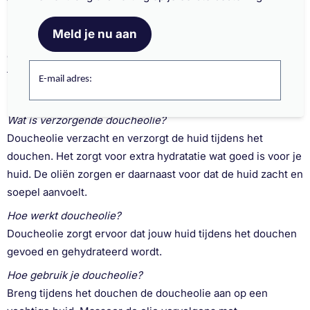
vóór 17.00 uur en ontvang jouw items de volgende dag al in
huis. Is jouw bestelling boven de 40 euro? Dan worden jouw
Meld je nu aan
producten ook nog eens gratis verzonden. Shop je vaker bij
ons? Spaar dan mee voor gratis producten van jouw
favoriete merken via ons spaarpuntensysteem.
E-mail adres:
Doucheolie veelgestelde vragen
Wat is verzorgende doucheolie?
Doucheolie verzacht en verzorgt de huid tijdens het
douchen. Het zorgt voor extra hydratatie wat goed is voor je
huid. De oliën zorgen er daarnaast voor dat de huid zacht en
soepel aanvoelt.
Hoe werkt doucheolie?
Doucheolie zorgt ervoor dat jouw huid tijdens het douchen
gevoed en gehydrateerd wordt.
Hoe gebruik je doucheolie?
Breng tijdens het douchen de doucheolie aan op een