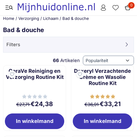
Cookievoorkeuren zijn momenteel gesloten.
0
Home
/
Verzorging
/
Lichaam
/
Bad & douche
Bad & douche
Filters
Sorteermethode
66
Artikelen
CeraVe Reiniging en
Dexeryl Verzachtende
Verzorging Routine Kit
Crème en Wasolie
Routine Kit
Van 27,71 voor 24,38
Van 36,91 voor 3
€24,38
€33,21
€27,71
€36,91
In winkelmand
In winkelmand