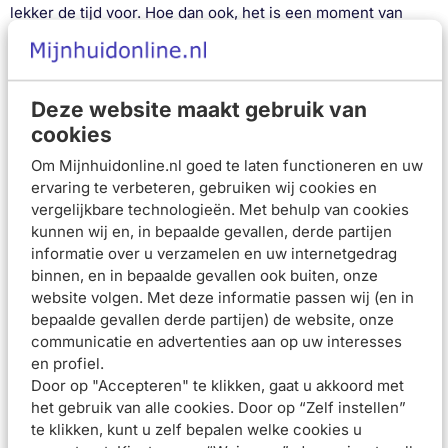
lekker de tijd voor. Hoe dan ook, het is een moment van
ontspanning. Daarnaast is het natuurlijk hét moment om je
haren en lichaam te wassen. Welk huidtype je ook hebt, een
doucheolie zorgt ervoor dat jouw huid tijdens het douchen
Deze website maakt gebruik van
verzorgd en gehydrateerd wordt. In ons assortiment hebben
cookies
wij een ruim aanbod doucheolie voor ieder huidtype. Kies
Om Mijnhuidonline.nl goed te laten functioneren en uw
uit een selectie topmerken zoals La Roche-Posay en
ervaring te verbeteren, gebruiken wij cookies en
Eucerin. Koop jouw doucheolie met hoge korting bij
vergelijkbare technologieën. Met behulp van cookies
Mijnhuidonline.
kunnen wij en, in bepaalde gevallen, derde partijen
Doucheolie droge huid
informatie over u verzamelen en uw internetgedrag
binnen, en in bepaalde gevallen ook buiten, onze
Heb jij last van een droge huid? Kies dan voor een
website volgen. Met deze informatie passen wij (en in
doucheolie die hier geschikt voor is zodat jouw huid niet
bepaalde gevallen derde partijen) de website, onze
geïrriteerd raakt. Een droge huid kan zorgen voor een
communicatie en advertenties aan op uw interesses
en profiel.
trekkerig gevoel, helemaal in de wintermaanden omdat het
Door op "Accepteren" te klikken, gaat u akkoord met
dan extra koud is. Verzorg je huid daarom goed door
het gebruik van alle cookies. Door op “Zelf instellen”
doucheolie toe te voegen aan jouw douche routine. De olie
te klikken, kunt u zelf bepalen welke cookies u
houdt jouw huid soepel, zacht en zorgt voor een