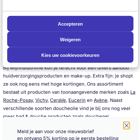
doucheolie kiest die jouw huid reinigt en kalmeert op een
milde wijze. Zo voorkom je jeuk en verdere uitdroging van
de huid. De olie zorgt ervoor dat jouw huid goed
Accepteren
gehydrateerd wordt en helpt bij het verbeteren van de
huidbarrière. Het is aan te raden om de huid na het douchen
Weigeren
in te smeren met een vette bodycrème.
Kies uw cookievoorkeuren
Douchegel kopen
Bij Mijnhuidonline kun je terecht voor een divers aanbod
huidverzorgingsproducten en make-up. Extra fijn: je shopt
ze ook nog eens met hoge kortingen. Ons assortiment
bestaat uit producten van toonaangevende merken zoals
La
Roche-Posay
,
Vichy
,
CeraVe
,
Eucerin
en
Avène
. Naast
verschillende soorten doucheolie vind je bij ons nog veel
meer bad & douche producten zoals douchegel,
bodycrèmes,
deodorants
, bodylotions en doucheschuim.
Schrijf je nu in en ontvang onze nieuwsbrief
Meld je aan voor onze nieuwsbrief
Plaats jouw bestelling in onze webshop op een werkdag
en ontvang 5% korting op je eerste bestelling